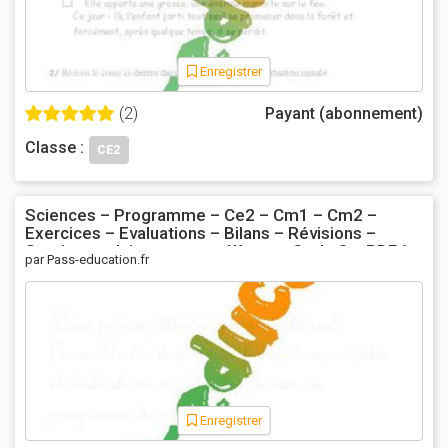
Enregistrer
(2)
Payant (abonnement)
Classe :
CE2
Sciences – Programme – Ce2 – Cm1 – Cm2 –
Exercices – Evaluations – Bilans – Révisions –
Soutien scolaire pour vos élèves – Cycle 3 – PDF à
par Pass-education.fr
imprimer
Enregistrer