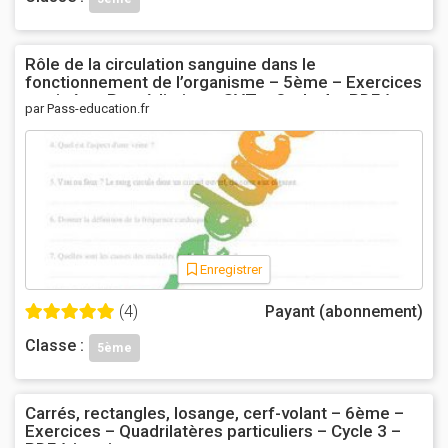
Rôle de la circulation sanguine dans le
fonctionnement de l’organisme – 5ème – Exercices
corrigés – Remédiation – SVT – Cycle 4 – PDF à
par Pass-education.fr
imprimer
Enregistrer
(4)
Payant (abonnement)
Classe :
5ème
Carrés, rectangles, losange, cerf-volant – 6ème –
Exercices – Quadrilatères particuliers – Cycle 3 –