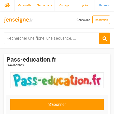
Maternelle
Elémentaire
Collège
Lycée
Parents
Connexion
Inscription
Pass-education.fr
664
abonnés
S'abonner