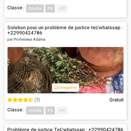
Classe :
Crèche
PS
+15
Solution pour un problème de justice tel/whatssap :
+22990424786
par Professeur Adama
Enregistrer
(3)
Gratuit
Classe :
Crèche
PS
+15
Problème de justice Tel/whatssap : +22990424786