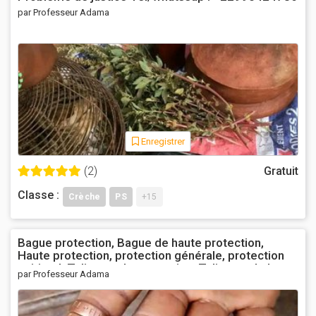
par Professeur Adama
Enregistrer
(2)
Gratuit
Classe :
Crèche
PS
+15
Bague protection, Bague de haute protection,
Haute protection, protection générale, protection
spirituel, Talisman de protection, Talisman de haute
par Professeur Adama
de protection, Recette de protection, protection
contre la sorcellerie. Contactez moi pour plus de
détails. Tel/whatssap : +22990424786