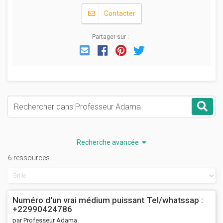
Contacter
Partager sur :
Email
Facebook
Pinterest
Twitter
Mots-clés
Rec
Recherche avancée
6 ressources
Numéro d'un vrai médium puissant Tel/whatssap :
+22990424786
par Professeur Adama