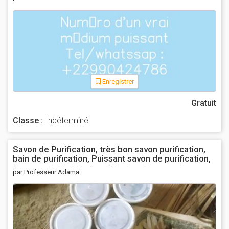
Enregistrer
Gratuit
Classe :
Indéterminé
Savon de Purification, très bon savon purification,
bain de purification, Puissant savon de purification,
Recette de Purification, Très bon Recette de
par Professeur Adama
Purification, Savon de Purification très efficace
Tel/whatssap : +22990424786