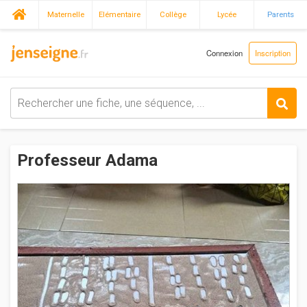
Maternelle
Elémentaire
Collège
Lycée
Parents
Connexion
Inscription
Professeur Adama