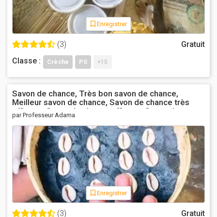
Enregistrer
(3)
Gratuit
Classe :
Crèche
PS
+15
Savon de chance, Très bon savon de chance,
Meilleur savon de chance, Savon de chance très
efficace, Savon de chance efficace, Savon de
par Professeur Adama
richesse, Savon pour un commerçant, Puissant
savon de chance, Meilleur savon de chance, Savon
pour bien vendre, Savon pour avoir beaucoup de
client.Tel/whatssap : +22990424786
Enregistrer
(3)
Gratuit