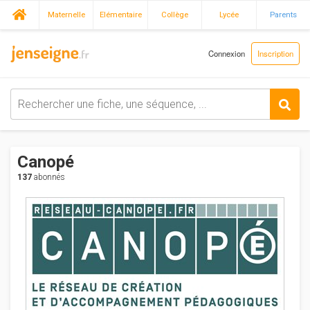
Maternelle
Elémentaire
Collège
Lycée
Parents
Connexion
Inscription
Canopé
137
abonnés