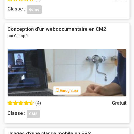
Classe :
6ème
Conception d'un webdocumentaire en CM2
par Canopé
Enregistrer
(4)
Gratuit
Classe :
CM2
Usages d?une classe mobile en EPS