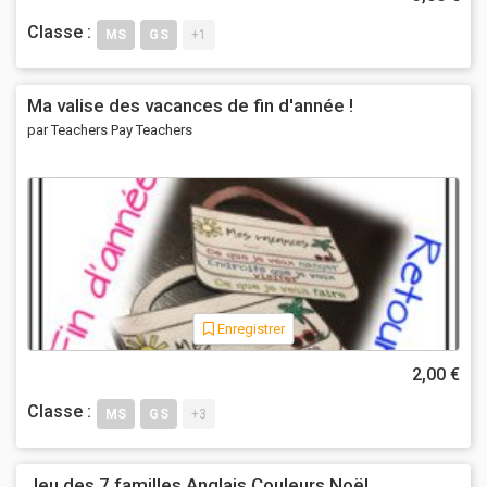
Classe :
MS
GS
+1
Ma valise des vacances de fin d'année !
par Teachers Pay Teachers
Enregistrer
2,00 €
Classe :
MS
GS
+3
Jeu des 7 familles Anglais Couleurs Noël