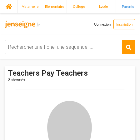
Maternelle
Elémentaire
Collège
Lycée
Parents
Connexion
Inscription
Teachers Pay Teachers
2
abonnés