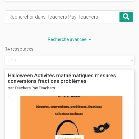
Mots-clés
Rec
Recherche avancée
14 ressources
Halloween Activités mathématiques mesures
conversions fractions problèmes
par Teachers Pay Teachers