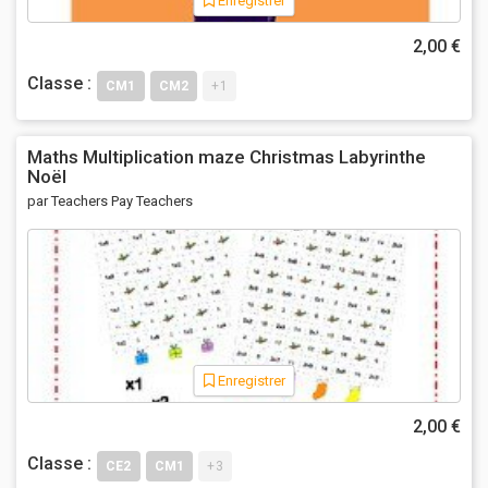
Enregistrer
2,00 €
Classe :
CM1
CM2
+1
Maths Multiplication maze Christmas Labyrinthe
Noël
par Teachers Pay Teachers
Enregistrer
2,00 €
Classe :
CE2
CM1
+3