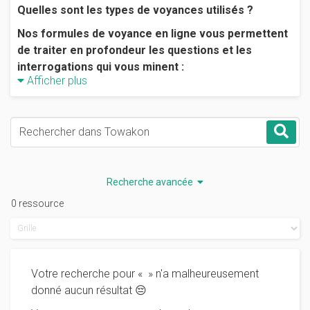
Quelles sont les types de voyances utilisés ?
Nos formules de voyance en ligne vous permettent
de traiter en profondeur les questions et les
interrogations qui vous minent :
Afficher plus
-RENCONTRES
-COUPLES
Mots-clés
Rec
-AUTRES
💫*recherche de l’âme-soeur*
Recherche avancée
💫*séduire une personne*
0 ressource
💫*solutionner des problèmes dans votre couple*
💫*découvrir de quoi sera fait votre avenir au
travail*
💫*régler des différents familiaux*
Votre recherche pour «
» n'a malheureusement
donné aucun résultat 😔
Il est important de noter que nous sommes très