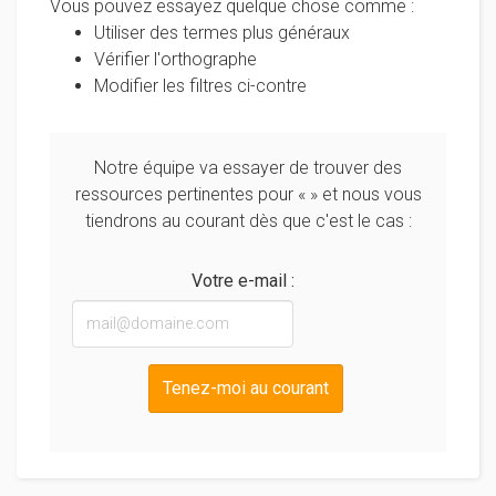
attentifs a ne pas exercer la moindre emprise sur
Vous pouvez essayez quelque chose comme :
vous : nous vous donnons des informations et des
Utiliser des termes plus généraux
conseils sur votre avenir, mais il est important que
Vérifier l'orthographe
vous restiez maître de votre destin et que vous
Modifier les filtres ci-contre
ayez pleine conscience de VOS décisions. Nous
vous encouragerons toujours dans cette voie et
nous vous rappellerons toujours que c’est votre
Notre équipe va essayer de trouver des
intuition ou votre raisons qui doit toujours primer.
ressources pertinentes pour «
» et nous vous
0022997199637
tiendrons au courant dès que c'est le cas :
Votre e-mail :