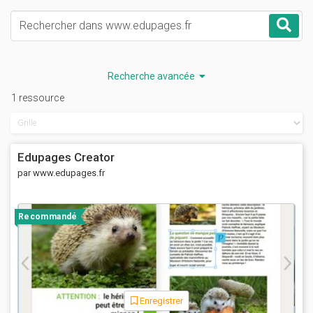
Mots-clés
Rec
Recherche avancée
1 ressource
Edupages Creator
par www.edupages.fr
Recommandé
Enregistrer