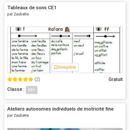
Tableaux de sons CE1
par Zaubette
Enregistrer
(2)
Gratuit
Classe :
CE1
Ateliers autonomes individuels de motricité fine
par Zaubette