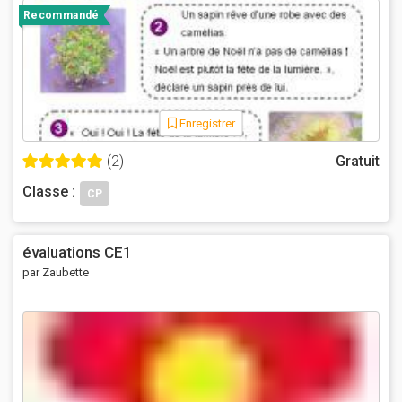
Recommandé
Enregistrer
(2)
Gratuit
Classe :
CP
évaluations CE1
par Zaubette