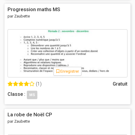
Progression maths MS
par Zaubette
Enregistrer
(1)
Gratuit
Classe :
MS
La robe de Noël CP
par Zaubette