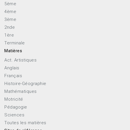
5ème
4ème
3ème
2nde
1ère
Terminale
Matières
Act. Artistiques
Anglais
Français
Histoire-Géographie
Mathématiques
Motricité
Pédagogie
Sciences
Toutes les matières