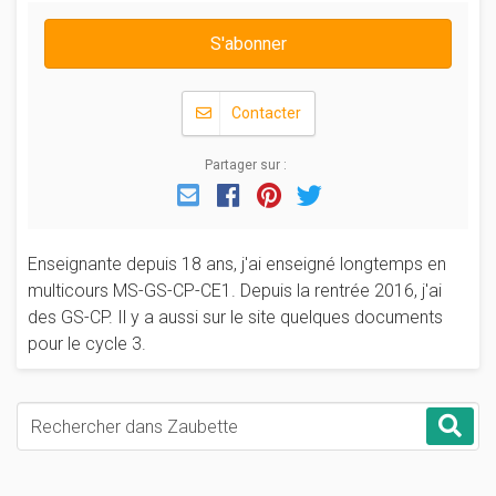
S'abonner
Contacter
Partager sur :
Email
Facebook
Pinterest
Twitter
Enseignante depuis 18 ans, j'ai enseigné longtemps en
multicours MS-GS-CP-CE1. Depuis la rentrée 2016, j'ai
des GS-CP. Il y a aussi sur le site quelques documents
pour le cycle 3.
Mots-clés
Rec