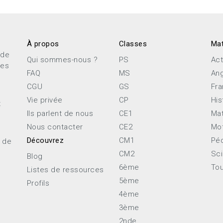
À propos
Classes
Mat
 de
Qui sommes-nous ?
PS
Act
ces
FAQ
MS
Ang
CGU
GS
Fra
Vie privée
CP
His
x
Ils parlent de nous
CE1
Ma
Nous contacter
CE2
Mot
Découvrez
CM1
Pé
e de
CM2
Sc
Blog
6ème
Tou
Listes de ressources
5ème
Profils
4ème
3ème
2nde