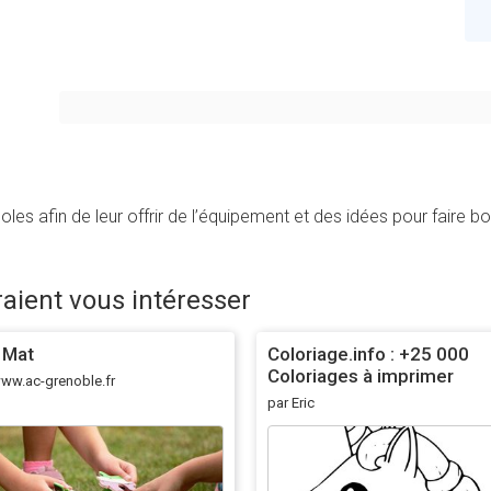
s afin de leur offrir de l’équipement et des idées pour faire bo
raient vous intéresser
 Mat
Coloriage.info : +25 000
Coloriages à imprimer
ww.ac-grenoble.fr
gratuitement pour enfants
par Eric
adultes