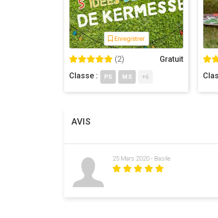
Enregistrer
(2)
Gratuit
Classe :
Clas
PS
MS
+6
AVIS
25 Mars 2020 - Basile