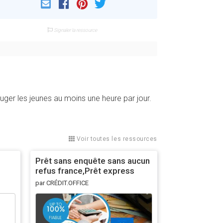
Email
Facebook
Pinterest
Twitter
Signaler la ressource
uger les jeunes au moins une heure par jour.
Voir toutes les ressources
Prêt sans enquête sans aucun
refus france,Prêt express
 et
urgent sans frais , Crédit sans
par CRÉDIT.OFFICE
justificatif de revenu , Crédit
rsa sans justificatif