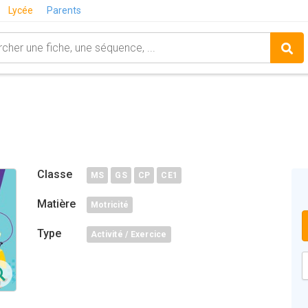
Lycée
Parents
Classe
MS
GS
CP
CE1
Matière
Motricité
Type
Activité / Exercice