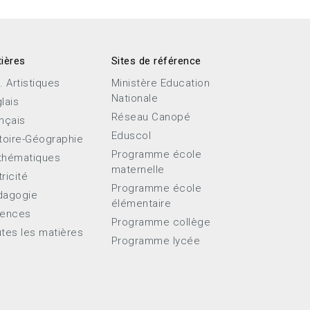
ières
Sites de référence
. Artistiques
Ministère Education
Nationale
lais
Réseau Canopé
nçais
Eduscol
toire-Géographie
Programme école
thématiques
maternelle
ricité
Programme école
dagogie
élémentaire
iences
Programme collège
tes les matières
Programme lycée