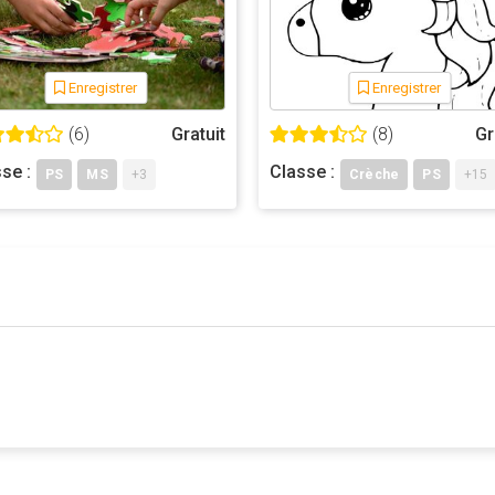
Enregistrer
Enregistrer
(6)
Gratuit
(8)
Gr
se :
Classe :
PS
MS
+3
Crèche
PS
+15