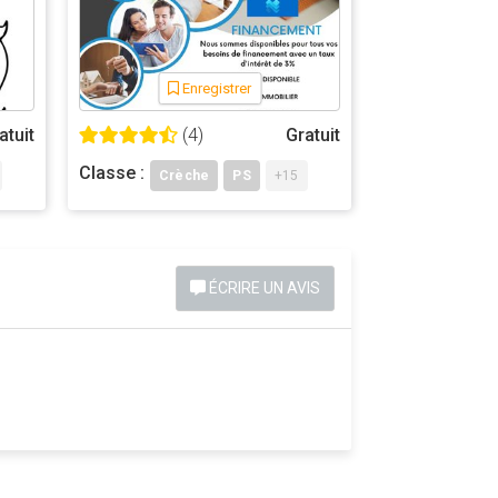
Enregistrer
atuit
(4)
Gratuit
Classe :
Crèche
PS
+15
ÉCRIRE UN AVIS