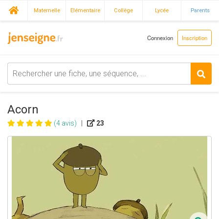
Maternelle
Elémentaire
Collège
Lycée
Parents
Connexion
Inscription
Acorn
(4 avis)
|
23