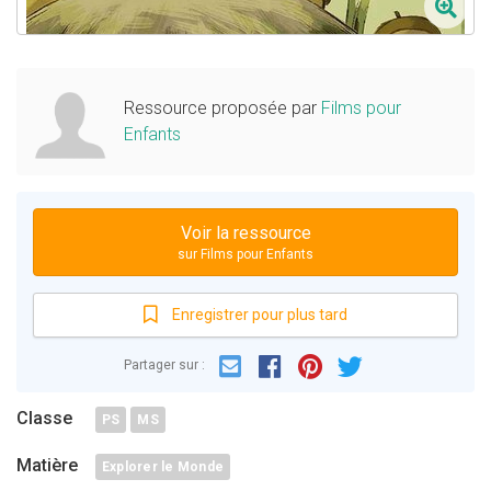
Ressource proposée par
Films pour
Enfants
Voir la ressource
sur Films pour Enfants
Enregistrer pour plus tard
Email
Facebook
Partager sur :
Pinterest
Twitter
Classe
PS
MS
Matière
Explorer le Monde