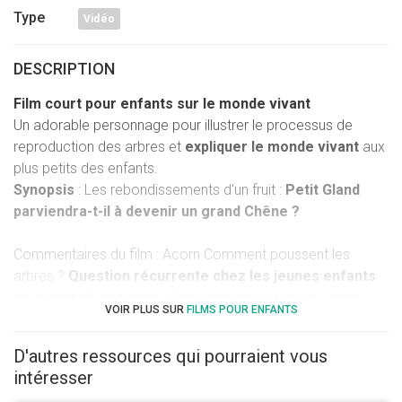
Type
Vidéo
DESCRIPTION
Film court pour enfants sur le monde vivant
Un adorable personnage pour illustrer le processus de
reproduction des arbres et
expliquer le monde vivant
aux
plus petits des enfants.
Synopsis
: Les rebondissements d'un fruit :
Petit Gland
parviendra-t-il à devenir un grand Chêne ?
Commentaires du film : Acorn Comment poussent les
arbres ?
Question récurrente chez les jeunes enfants
en appétit de découvrir et comprendre le monde vivant.
VOIR PLUS SUR
FILMS POUR ENFANTS
Les arbres sont présents sur une grande partie de la
planète et font partie du quotidien de tous les enfants, mais
D'autres ressources qui pourraient vous
comment poussent-ils ?
intéresser