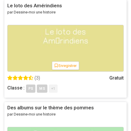
Pour résister à l’adversité de l'environnement, les graines
Le loto des Amérindiens
ont plus d'un tour dans leur sac ! Voici un adorable
par Dessine-moi une histoire
personnage pour illustrer le
processus de reproduction
des arbres
et ses difficultés. Notre héros, un gland, est le
seul à ne pas s être planté. Alors, coiffé de sa cupule, il
affrontera bien des obstacles, rivières, grenouilles, oisillons,
pluie et tonnerre avant de devenir un beau et vigoureux
chêne. Découvrez les autres créations de Madeline
Sharafian http://maddiesharafian.tumblr.com
Enregistrer
(3)
Gratuit
Classe :
PS
MS
+1
Des albums sur le thème des pommes
par Dessine-moi une histoire