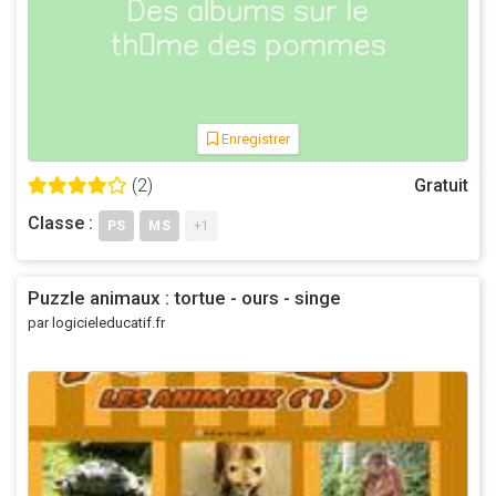
Enregistrer
(2)
Gratuit
Classe :
PS
MS
+1
Puzzle animaux : tortue - ours - singe
par logicieleducatif.fr