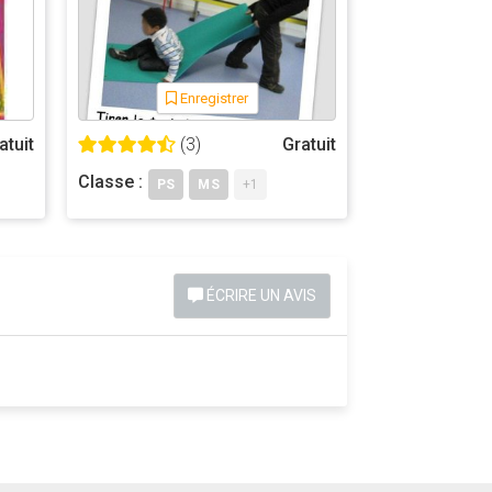
Enregistrer
atuit
(3)
Gratuit
Classe :
PS
MS
+1
ÉCRIRE UN AVIS