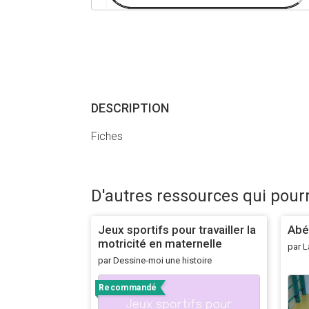
DESCRIPTION
Fiches
D'autres ressources qui pour
Jeux sportifs pour travailler la
Abé
motricité en maternelle
par L
Navigation de commentaire
par Dessine-moi une histoire
Navigation de commentaire
Recommandé