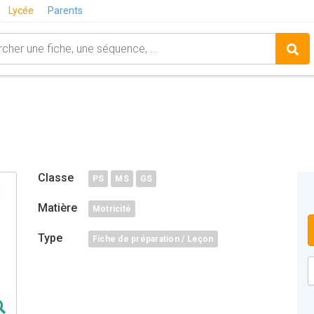
Lycée
Parents
Classe
PS
MS
GS
Matière
Motricité
Type
Fiche de préparation / Leçon