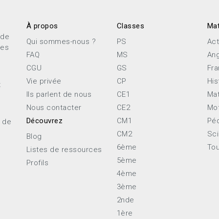
À propos
Classes
Mat
 de
Qui sommes-nous ?
PS
Act
ces
FAQ
MS
Ang
CGU
GS
Fra
Vie privée
CP
His
x
Ils parlent de nous
CE1
Ma
Nous contacter
CE2
Mot
Découvrez
CM1
Pé
e de
CM2
Sc
Blog
6ème
Tou
Listes de ressources
5ème
Profils
4ème
3ème
2nde
1ère