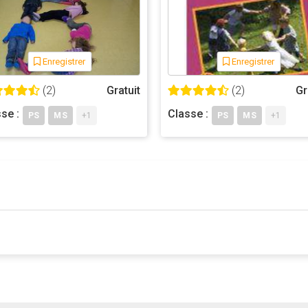
Enregistrer
Enregistrer
(2)
Gratuit
(2)
Gr
se :
Classe :
PS
MS
+1
PS
MS
+1