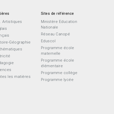
ières
Sites de référence
. Artistiques
Ministère Education
Nationale
lais
Réseau Canopé
nçais
Eduscol
toire-Géographie
Programme école
thématiques
maternelle
ricité
Programme école
dagogie
élémentaire
iences
Programme collège
tes les matières
Programme lycée