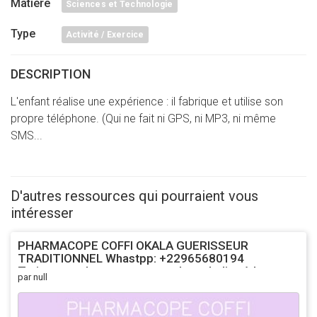
Matière
Sciences et Technologie
Type
Activité / Exercice
DESCRIPTION
L'enfant réalise une expérience : il fabrique et utilise son
propre téléphone. (Qui ne fait ni GPS, ni MP3, ni même
SMS...
D'autres ressources qui pourraient vous
intéresser
PHARMACOPE COFFI OKALA GUERISSEUR
TRADITIONNEL Whastpp: +22965680194
Traitement de toutes sortes de maladies à base
par null
des Plantes ; Racines; Écosses et des Fleurs VOICI
QUELQUES LISTES DES MALADIES QUE NOUS
TRAITONS 1-Les Hémorroides 19- L'asthme (la