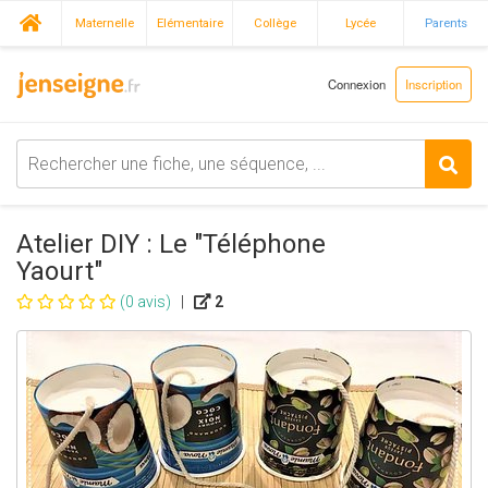
Maternelle
Elémentaire
Collège
Lycée
Parents
Connexion
Inscription
Atelier DIY : Le "Téléphone
Yaourt"
(0 avis)
|
2