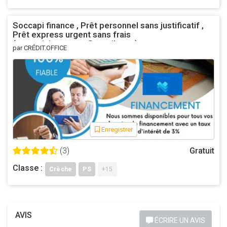
Soccapi finance , Prêt personnel sans justificatif ,
Prêt express urgent sans frais
(asmeninisgustavo@gmail.com)
par CRÉDIT.OFFICE
Enregistrer
(3)
Gratuit
Classe :
Crèche
PS
+15
AVIS
ÉCRIRE UN AVIS