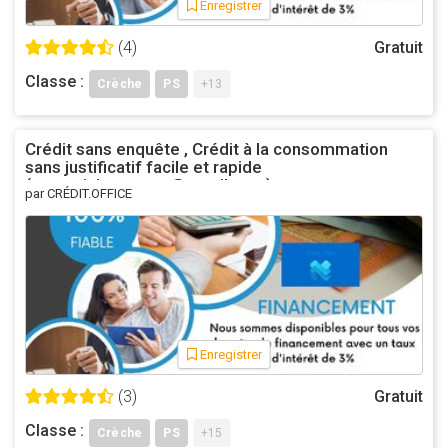
Enregistrer
(4)
Gratuit
Classe :
Crèche
PS
+13
Crédit sans enquête , Crédit à la consommation
sans justificatif facile et rapide
(asmeninisgustavo@gmail.com)
par CRÉDIT.OFFICE
Enregistrer
(3)
Gratuit
Classe :
Crèche
PS
+15