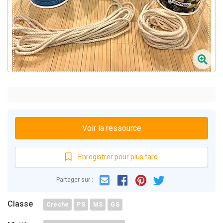
Voir la ressource
Enregistrer pour plus tard
Email
Facebook
Partager sur :
Pinterest
Twitter
Classe
Crèche
PS
MS
GS