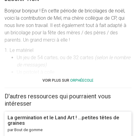
Bonjour bonjour ! En cette période de bricolages de noël,
voici la contribution de Mel, ma chère collègue de CP, qui
nous livre son travail. Il est également tout à fait adapté à
un bricolage pour la fête des mères / des pères / des
parents. Un grand merci à elle !
1. Le matériel
Un jeu de 54 cartes, ou de 32 cartes
(selon le nombre
de messages)
Un pistolet à colle
Des anneaux fermables, ou de la ficelle
VOIR PLUS SUR
ORPHÉECOLE
Des boutons en tous genre
(ceux qui ne sont pas plat
peuvent quand même être utilisés en perforant la
D'autres ressources qui pourraient vous
carte pour faire passer le coté exédent du bouton)
intéresser
Des enveloppes pour stocker les messages des
élèves
La germination et le Land Art ! …petites têtes de
graines
Des décorations plates en tout genre
(gommettes,
par Bout de gomme
décos de tables étoiles, sapins….)