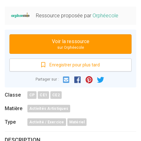
Ressource proposée par
Orphéecole
Voir la ressource
sur Orphéecole
Enregistrer pour plus tard
Email
Facebook
Partager sur :
Pinterest
Twitter
Classe
CP
CE1
CE2
Matière
Activités Artistiques
Type
Activité / Exercice
Matériel
DESCRIPTION