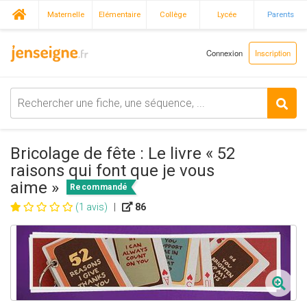
Maternelle
Elémentaire
Collège
Lycée
Parents
Connexion
Inscription
Bricolage de fête : Le livre « 52
raisons qui font que je vous
aime »
Recommandé
(1 avis)
|
86