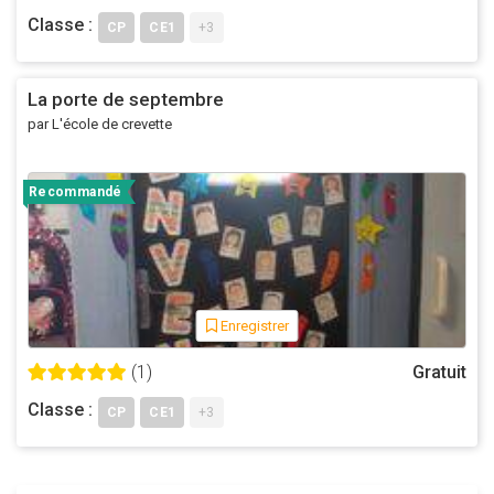
Classe :
CP
CE1
+3
La porte de septembre
par L'école de crevette
Recommandé
Enregistrer
(1)
Gratuit
Classe :
CP
CE1
+3