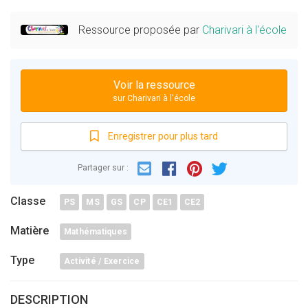
Ressource proposée par
Charivari à l'école
Voir la ressource
sur Charivari à l'école
Enregistrer pour plus tard
Email
Facebook
Partager sur :
Pinterest
Twitter
Classe
PS
MS
GS
CP
CE1
CE2
Matière
Mathématiques
Type
Activité / Exercice
DESCRIPTION