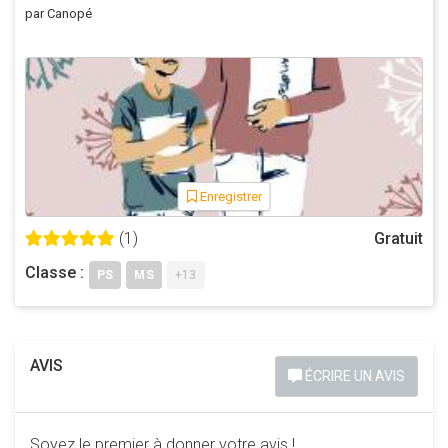
par Canopé
Enregistrer
(1)
Gratuit
Classe :
PS
MS
+13
AVIS
ÉCRIRE UN AVIS
Soyez le premier à donner votre avis !