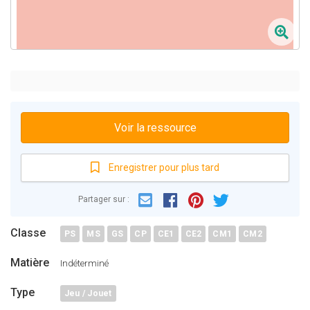
Voir la ressource
Enregistrer pour plus tard
Email
Facebook
Partager sur :
Pinterest
Twitter
Classe
PS
MS
GS
CP
CE1
CE2
CM1
CM2
Matière
Indéterminé
Type
Jeu / Jouet