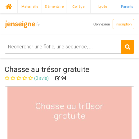
Maternelle
Elémentaire
Collège
Lycée
Parents
Connexion
Inscription
Chasse au trésor gratuite
(0 avis)
|
94