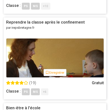
Classe :
PS
MS
+10
Reprendre la classe après le confinement
par irepsbretagne.fr
Enregistrer
(19)
Gratuit
Classe :
PS
MS
+6
Bien-être à l'école