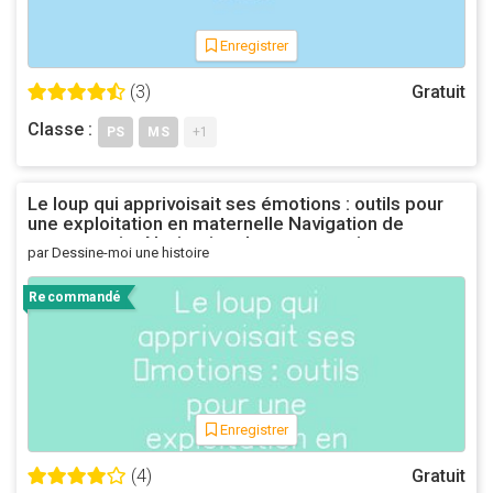
Enregistrer
(3)
Gratuit
Classe :
PS
MS
+1
Le loup qui apprivoisait ses émotions : outils pour
une exploitation en maternelle Navigation de
commentaire Navigation de commentaire
par Dessine-moi une histoire
Recommandé
Enregistrer
(4)
Gratuit