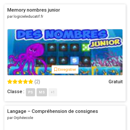
Memory nombres junior
par logicieleducatif.fr
(Je laisse ceux postés en mars 2015)
Voici 5 tableaux ( 1 par domaine) reprenant les nouvelles
compétences des programmes 2015 parus au B.O
d'aujourd'hui.
Enregistrer
Je les ai numérotées pour mes fiches de prep ^^.
(2)
Gratuit
Classe :
PS
MS
+1
Langage – Compréhension de consignes
par Orphéecole