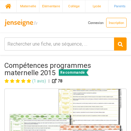
Maternelle
Elémentaire
Collège
Lycée
Parents
Connexion
Inscription
Compétences programmes
maternelle 2015
Recommandé
(1 avis)
|
78