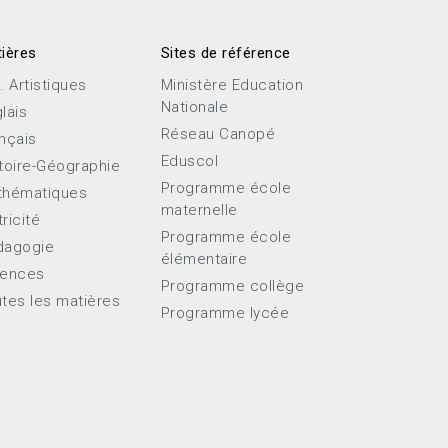
ières
Sites de référence
. Artistiques
Ministère Education
Nationale
lais
Réseau Canopé
nçais
Eduscol
toire-Géographie
Programme école
thématiques
maternelle
ricité
Programme école
dagogie
élémentaire
iences
Programme collège
tes les matières
Programme lycée