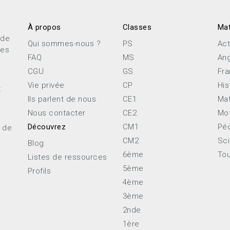
À propos
Classes
Mat
 de
Qui sommes-nous ?
PS
Act
ces
FAQ
MS
Ang
CGU
GS
Fra
Vie privée
CP
His
x
Ils parlent de nous
CE1
Ma
Nous contacter
CE2
Mot
Découvrez
CM1
Pé
e de
CM2
Sc
Blog
6ème
Tou
Listes de ressources
5ème
Profils
4ème
3ème
2nde
1ère