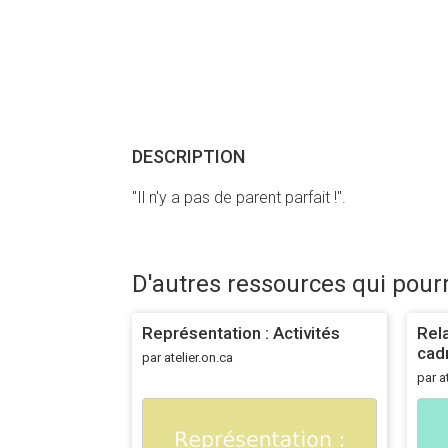
DESCRIPTION
"Il n'y a pas de parent parfait !".
D'autres ressources qui pour
Représentation : Activités
Rela
cad
par atelier.on.ca
par a