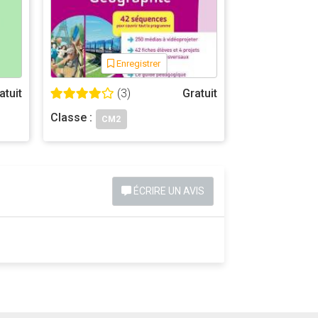
Enregistrer
atuit
(3)
Gratuit
Classe :
CM2
ÉCRIRE UN AVIS