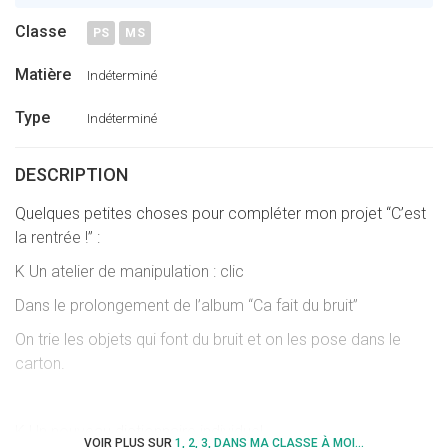
Pinterest
Twitter
Classe
PS
MS
Matière
Indéterminé
Type
Indéterminé
DESCRIPTION
Quelques petites choses pour compléter mon projet “C’est
la rentrée !” :
K Un atelier de manipulation : clic
Dans le prolongement de l’album “Ca fait du bruit”
On trie les objets qui font du bruit et on les pose dans le
carton.
K Un nouveau dictionnaire individuel
VOIR PLUS SUR
1, 2, 3, DANS MA CLASSE À MOI...