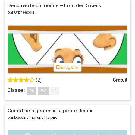
Découverte du monde – Loto des 5 sens
Bon courage à tous pour les préparatifs de cette nouvelle
par Orphéecole
rentrée !
Enregistrer
(2)
Gratuit
Classe :
PS
MS
+1
Comptine à gestes « La petite fleur »
par Dessine-moi une histoire