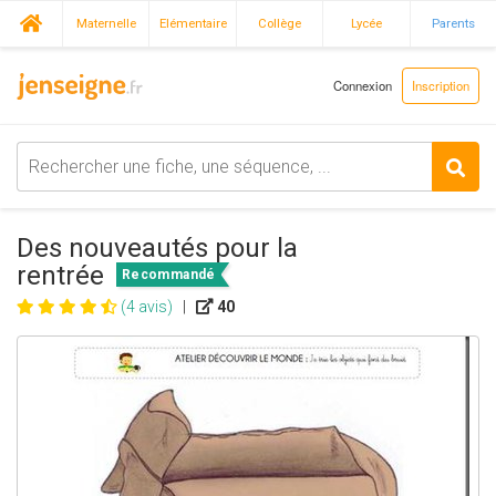
Maternelle
Elémentaire
Collège
Lycée
Parents
Connexion
Inscription
Des nouveautés pour la
rentrée
Recommandé
(4 avis)
|
40