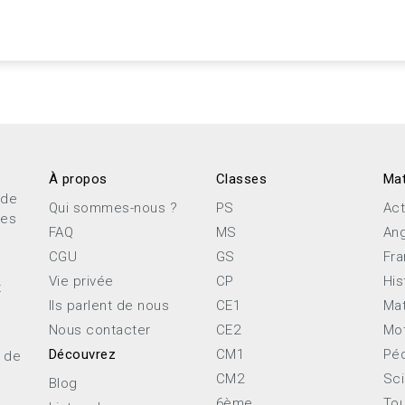
À propos
Classes
Mat
 de
Qui sommes-nous ?
PS
Act
ces
FAQ
MS
Ang
CGU
GS
Fra
Vie privée
CP
His
x
Ils parlent de nous
CE1
Ma
Nous contacter
CE2
Mot
Découvrez
CM1
Pé
e de
CM2
Sc
Blog
6ème
Tou