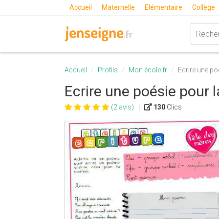
Accueil
Maternelle
Elémentaire
Collège
Accueil
Profils
Mon école.fr
Ecrire une po
Ecrire une poésie pour 
(2 avis)
|
130
Clics