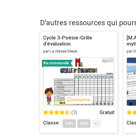
D'autres ressources qui pour
Cycle 3-Poésie-Grille
[M.A
d’évaluation
myt
d’H
par La classe bleue
par 
Recommandé
Enregistrer
(3)
Gratuit
Classe :
Clas
CM1
CM2
+1