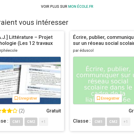
VOIR PLUS SUR
MON ÉCOLE.FR
raient vous intéresser
.J.] Littérature – Projet
Écrire, publier, communiqu
hologie (Les 12 travaux
sur un réseau social scolai
ercule, Percy Jackson …)
dans le cadre de la liaison
Orphéecole
par éduscol
CM2-6e
Enregistrer
Enregistrer
(2)
Gratuit
Gr
se :
Classe :
CM1
CM2
+1
CM1
CM2
+1