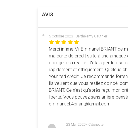
AVIS
5 Octobre 2023 - Barthélemy Gauthier
Merci infime Mr Emmanel BRIANT de m’avo
ma carte de crédit suite à une arnaque 
changer ma réalité. J'étais perdu jusqu
rapidement et éthiquement. Quelque chos
Younited crédit. Je recommande fortem
Ils veulent que vous restiez coincé, co
BRIANT. Ce n’est qu’après reçu mon prê
liberté. Vous pouvez sans arrière-pensée
emmanuel.4briant@gmail.com
23 Mai 2020 - Cdeneuter