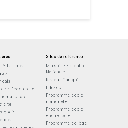
ières
Sites de référence
. Artistiques
Ministère Education
Nationale
lais
Réseau Canopé
nçais
Eduscol
toire-Géographie
Programme école
thématiques
maternelle
ricité
Programme école
dagogie
élémentaire
iences
Programme collège
tes les matières