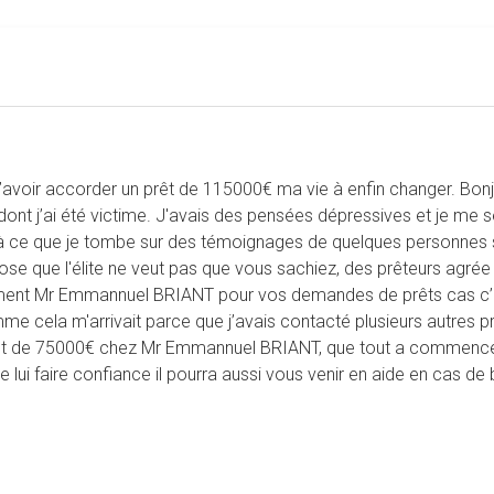
ir accorder un prêt de 115000€ ma vie à enfin changer. Bonjour,
dont j’ai été victime. J'avais des pensées dépressives et je me s
'à ce que je tombe sur des témoignages de quelques personnes sa
e que l'élite ne veut pas que vous sachiez, des prêteurs agrée s
ent Mr Emmannuel BRIANT pour vos demandes de prêts cas c’est 
mme cela m'arrivait parce que j’avais contacté plusieurs autres
t de 75000€ chez Mr Emmannuel BRIANT, que tout a commencé à c
 lui faire confiance il pourra aussi vous venir en aide en cas de 