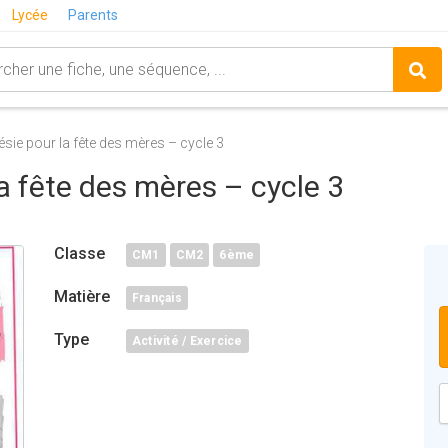
Lycée
Parents
ésie pour la fête des mères – cycle 3
la fête des mères – cycle 3
Classe
CM1
CM2
6ème
Matière
Français
Type
Activité / Exercice