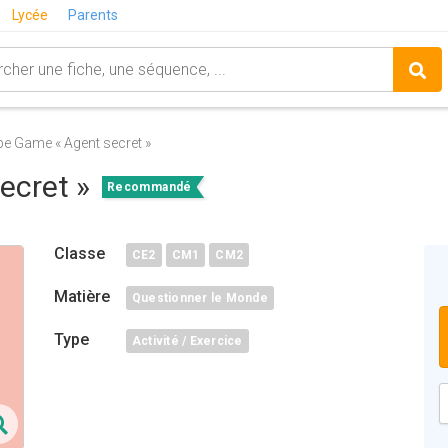
Lycée
Parents
e Game « Agent secret »
ecret »
Recommandé
Classe
CE2
CM1
CM2
Matière
Questionner le Monde
Type
Activité / Exercice