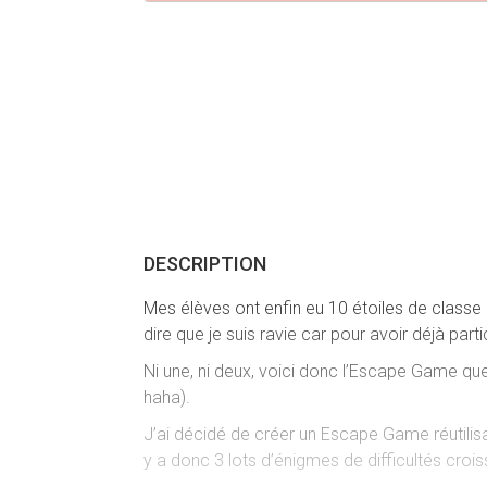
DESCRIPTION
Mes élèves ont enfin eu 10 étoiles de classe 
dire que je suis ravie car pour avoir déjà part
Ni une, ni deux, voici donc l’Escape Game qu
haha).
J’ai décidé de créer un Escape Game réutilisa
y a donc 3 lots d’énigmes de difficultés cro