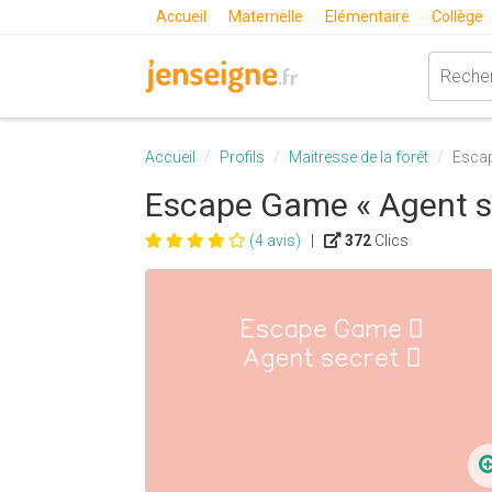
Accueil
Maternelle
Elémentaire
Collège
Accueil
Profils
Maitresse de la forêt
Escap
Escape Game « Agent s
(4 avis)
|
372
Clics