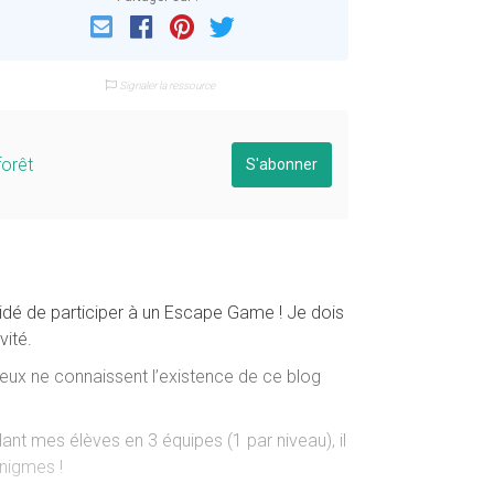
Email
Facebook
Pinterest
Twitter
Signaler la ressource
forêt
S'abonner
écidé de participer à un Escape Game ! Je dois
vité.
 eux ne connaissent l’existence de ce blog
ant mes élèves en 3 équipes (1 par niveau), il
énigmes !