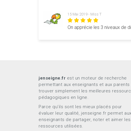
Les documents téléchargeables
15 Mai 2019 - Miss T
Enigmes Niveau 1 (CE2)
Enigmes Niveau 2 (CM1)
On apprécie les 3 niveaux de dif
Enigmes Niveau 3 (CM2)
Fiche réponses
Lettre de l’Agent secret
Pièces des puzzles
jenseigne.fr
est un moteur de recherche
permettant aux enseignants et aux parents
trouver simplement les meilleures ressour
pédagogiques en ligne.
Parce qu’ils sont les mieux placés pour
évaluer leur qualité, jenseigne.fr permet au
enseignants de partager, noter et aimer les
ressources utilisées.