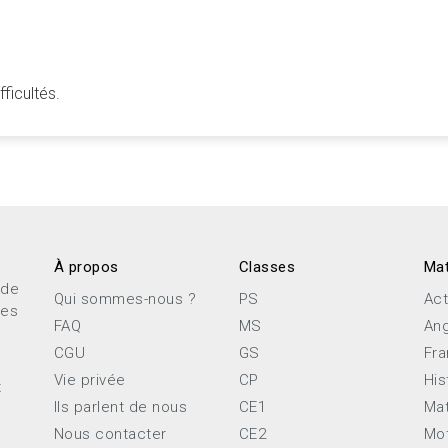
ficultés.
À propos
Classes
Mat
 de
Qui sommes-nous ?
PS
Act
ces
FAQ
MS
Ang
CGU
GS
Fra
Vie privée
CP
His
x
Ils parlent de nous
CE1
Ma
Nous contacter
CE2
Mot