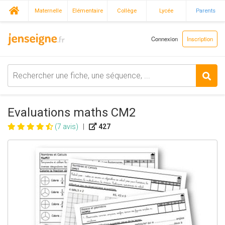
Maternelle
Elémentaire
Collège
Lycée
Parents
Connexion
Inscription
Evaluations maths CM2
(7 avis)
|
427