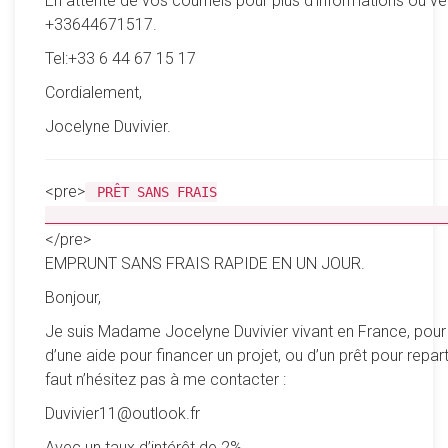
En attente de vos courriels pour plus d’informations où ve
+33644671517.
Tel:+33 6 44 67 15 17
Cordialement,
Jocelyne Duvivier.
<pre>
PRÊT SANS FRAIS
__________________________________________________
</pre>
EMPRUNT SANS FRAIS RAPIDE EN UN JOUR.
Bonjour,
Je suis Madame Jocelyne Duvivier vivant en France, pour
d’une aide pour financer un projet, ou d’un prêt pour reparti
faut n’hésitez pas à me contacter :
Duvivier11@outlook.fr
Avec un taux d’intérêt de 2%