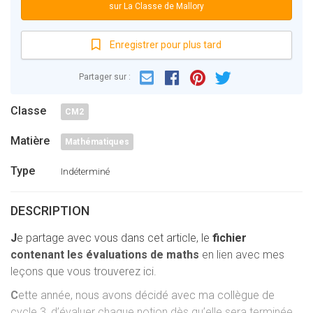
sur La Classe de Mallory
Enregistrer pour plus tard
Email
Facebook
Partager sur :
Pinterest
Twitter
Classe
CM2
Matière
Mathématiques
Type
Indéterminé
DESCRIPTION
J
e partage avec vous dans cet article, le
fichier
contenant les évaluations de maths
en lien avec mes
leçons que vous trouverez ici.
C
ette année, nous avons décidé avec ma collègue de
cycle 3, d’évaluer chaque notion dès qu’elle sera terminée.