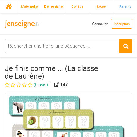
Maternelle
Elémentaire
Collège
Lycée
Parents
Connexion
Inscription
Je finis comme ... (La classe
de Laurène)
(0 avis)
|
147