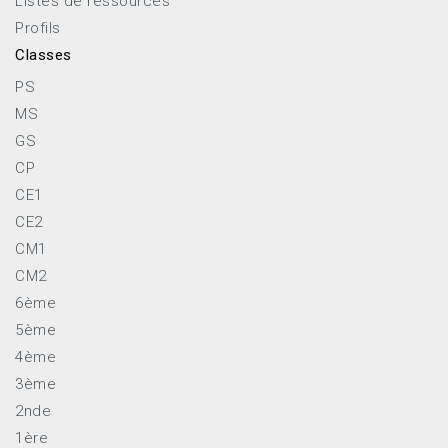
Listes de ressources
Profils
Classes
PS
MS
GS
CP
CE1
CE2
CM1
CM2
6ème
5ème
4ème
3ème
2nde
1ère