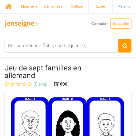
Maternelle
Elémentaire
Collège
Lycée
Parents
Connexion
Inscription
Jeu de sept familles en
allemand
(0 avis)
|
606