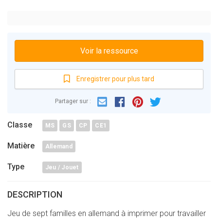
Voir la ressource
Enregistrer pour plus tard
Email
Facebook
Partager sur :
Pinterest
Twitter
Classe
MS
GS
CP
CE1
Matière
Allemand
Type
Jeu / Jouet
DESCRIPTION
Jeu de sept familles en allemand à imprimer pour travailler