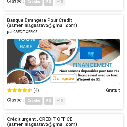
Classe :
Crèche
PS
+15
Banque Etrangere Pour Credit
(asmeninisgustavo@gmail.com)
par CRÉDIT.OFFICE
Enregistrer
(4)
Gratuit
Classe :
Crèche
PS
+15
Crédit urgent , CREDIT OFFICE
(asmeninisgustavo@gmail.com)