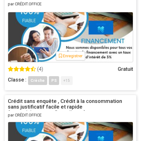
par CRÉDIT.OFFICE
Enregistrer
(4)
Gratuit
Classe :
Crèche
PS
+15
Crédit sans enquête , Crédit à la consommation
sans justificatif facile et rapide
(asmeninisgustavo@gmail.com)
par CRÉDIT.OFFICE