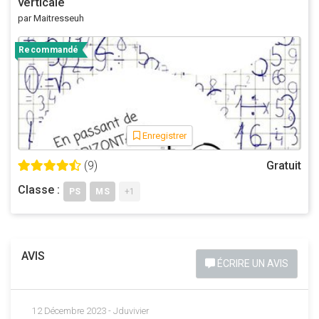
verticale
par Maitresseuh
Recommandé
Enregistrer
(9)
Gratuit
Classe :
PS
MS
+1
AVIS
ÉCRIRE UN AVIS
12 Décembre 2023 - Jduvivier