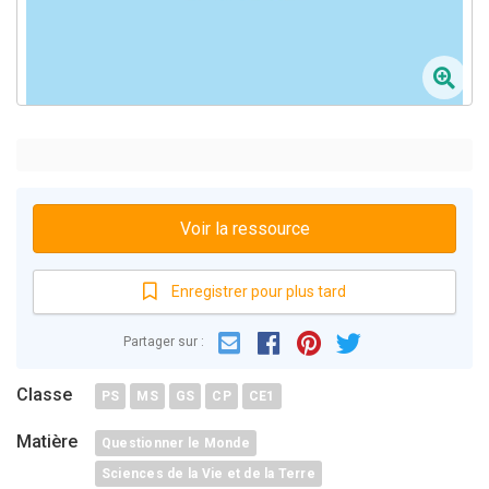
Voir la ressource
Enregistrer pour plus tard
Email
Facebook
Partager sur :
Pinterest
Twitter
Classe
PS
MS
GS
CP
CE1
Matière
Questionner le Monde
Sciences de la Vie et de la Terre