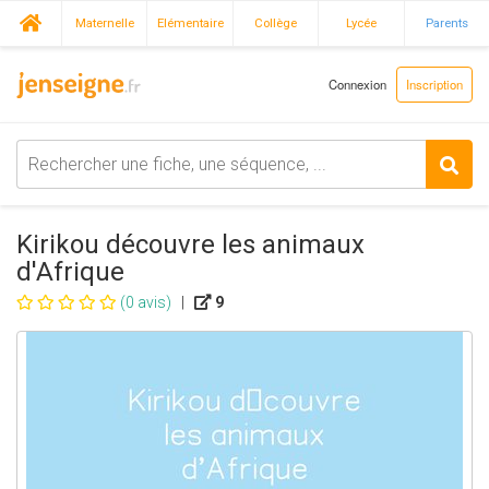
Maternelle
Elémentaire
Collège
Lycée
Parents
Connexion
Inscription
Kirikou découvre les animaux
d'Afrique
(0 avis)
|
9