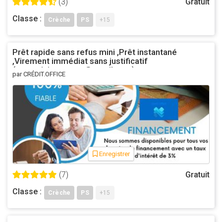
(3)
Gratuit
Classe :
Crèche
PS
+15
Prêt rapide sans refus mini ,Prêt instantané
,Virement immédiat sans justificatif
(asmeninisgustavo@gmail.com)
par CRÉDIT.OFFICE
Enregistrer
(7)
Gratuit
Classe :
Crèche
PS
+15