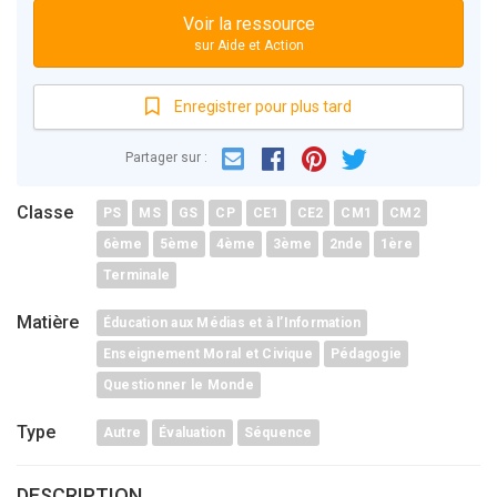
Voir la ressource
sur Aide et Action
Enregistrer pour plus tard
Email
Facebook
Partager sur :
Pinterest
Twitter
Classe
PS
MS
GS
CP
CE1
CE2
CM1
CM2
6ème
5ème
4ème
3ème
2nde
1ère
Terminale
Matière
Éducation aux Médias et à l’Information
Enseignement Moral et Civique
Pédagogie
Questionner le Monde
Type
Autre
Évaluation
Séquence
DESCRIPTION