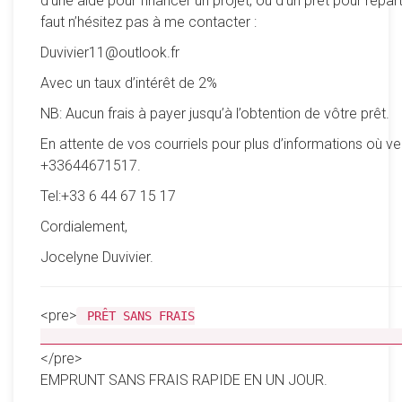
d’une aide pour financer un projet, ou d’un prêt pour reparti
faut n’hésitez pas à me contacter :
Duvivier11@outlook.fr
Avec un taux d’intérêt de 2%
NB: Aucun frais à payer jusqu’à l’obtention de vôtre prêt.
En attente de vos courriels pour plus d’informations où ve
+33644671517.
Tel:+33 6 44 67 15 17
Cordialement,
Jocelyne Duvivier.
<pre>
PRÊT SANS FRAIS
__________________________________________________
</pre>
EMPRUNT SANS FRAIS RAPIDE EN UN JOUR.