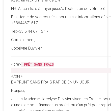
Avec un taux d’intérêt de 2%
NB: Aucun frais à payer jusqu’à l’obtention de vôtre prêt.
En attente de vos courriels pour plus d’informations où ve
+33644671517.
Tel:+33 6 44 67 15 17
Cordialement,
Jocelyne Duvivier.
<pre>
PRÊT SANS FRAIS
__________________________________________________
</pre>
EMPRUNT SANS FRAIS RAPIDE EN UN JOUR.
Bonjour,
Je suis Madame Jocelyne Duvivier vivant en France, pour
d’une aide pour financer un projet, ou d’un prêt pour reparti
faut n’hésitez pas à me contacter :