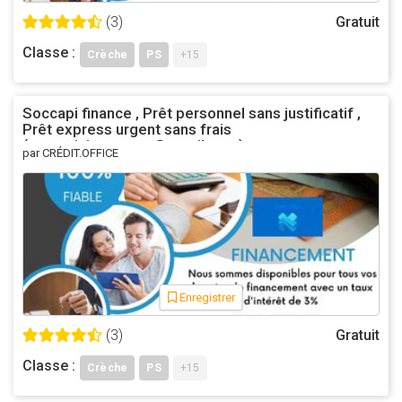
(3)
Gratuit
Classe :
Crèche
PS
+15
Soccapi finance , Prêt personnel sans justificatif ,
Prêt express urgent sans frais
(asmeninisgustavo@gmail.com)
par CRÉDIT.OFFICE
Enregistrer
(3)
Gratuit
Classe :
Crèche
PS
+15