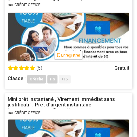
par CRÉDIT.OFFICE
Enregistrer
(5)
Gratuit
Classe :
Crèche
PS
+15
Mini prêt instantané , Virement immédiat sans
justificatif , Pret d'argent instantané
(asmeninisgustavo@gmail.com)
par CRÉDIT.OFFICE