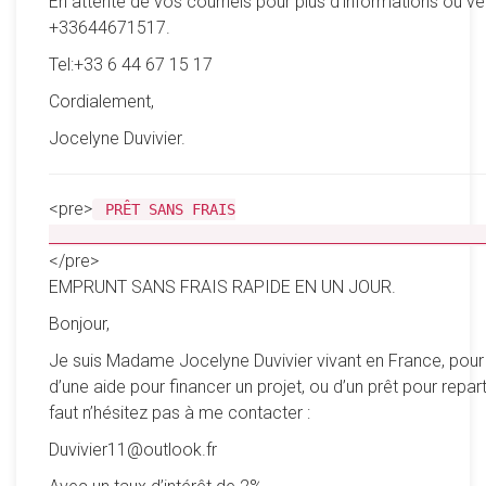
En attente de vos courriels pour plus d’informations où ve
+33644671517.
Tel:+33 6 44 67 15 17
Cordialement,
Jocelyne Duvivier.
<pre>
PRÊT SANS FRAIS
__________________________________________________
</pre>
EMPRUNT SANS FRAIS RAPIDE EN UN JOUR.
Bonjour,
Je suis Madame Jocelyne Duvivier vivant en France, pour
d’une aide pour financer un projet, ou d’un prêt pour reparti
faut n’hésitez pas à me contacter :
Duvivier11@outlook.fr