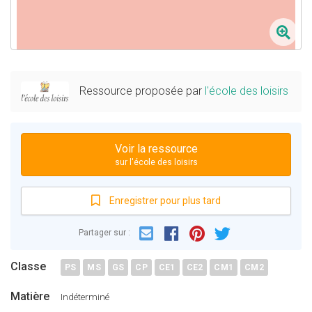
Ressource proposée par
l'école des loisirs
Voir la ressource
sur l'école des loisirs
Enregistrer pour plus tard
Email
Facebook
Partager sur :
Pinterest
Twitter
Classe
PS
MS
GS
CP
CE1
CE2
CM1
CM2
Matière
Indéterminé