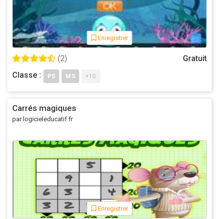
Enregistrer
(2)
Gratuit
Classe :
PS
MS
+10
Carrés magiques
par logicieleducatif.fr
Enregistrer