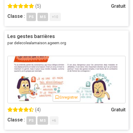
(5)
Gratuit
Classe :
PS
MS
+10
Les gestes barrières
par delecolealamaison.ageem.org
Enregistrer
(4)
Gratuit
Classe :
PS
MS
+6