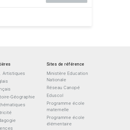
ières
Sites de référence
. Artistiques
Ministère Education
Nationale
lais
Réseau Canopé
nçais
Eduscol
toire-Géographie
Programme école
thématiques
maternelle
ricité
Programme école
dagogie
élémentaire
iences