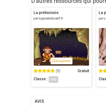
D'autres ressources qui pour
La préhistoire
La p
par logicieleducatif.fr
par L
Enregistrer
(8)
Gratuit
Classe :
Clas
CE2
AVIS