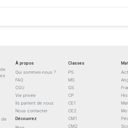
À propos
Classes
Mat
 de
Qui sommes-nous ?
PS
Act
ces
FAQ
MS
Ang
CGU
GS
Fra
Vie privée
CP
His
x
Ils parlent de nous
CE1
Ma
Nous contacter
CE2
Mot
Découvrez
CM1
Pé
e de
CM2
Sc
Blog