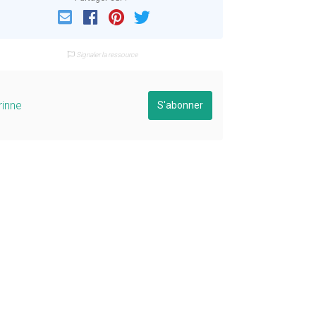
Email
Facebook
Pinterest
Twitter
Signaler la ressource
rinne
S'abonner