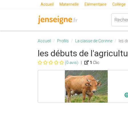
Accueil
Maternelle
Elémentaire
Collège
Accueil
Profils
La classe de Corinne
les d
les débuts de l'agricult
(0 avis)
|
1
Clic