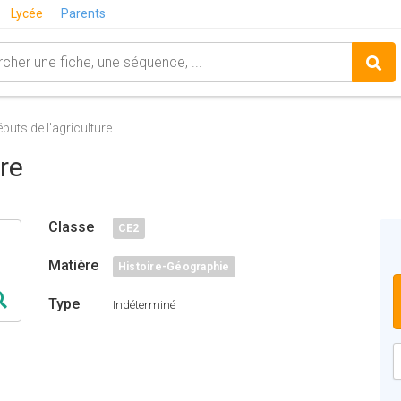
Lycée
Parents
ébuts de l'agriculture
ure
Classe
CE2
Matière
Histoire-Géographie
Type
Indéterminé