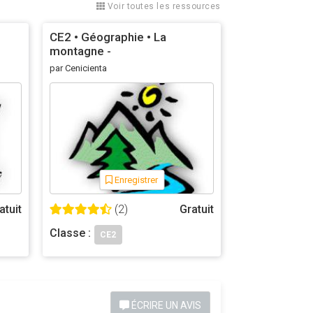
Voir toutes les ressources
CE2 • Géographie • La
montagne -
par Cenicienta
Enregistrer
atuit
(2)
Gratuit
Classe :
CE2
ÉCRIRE UN AVIS