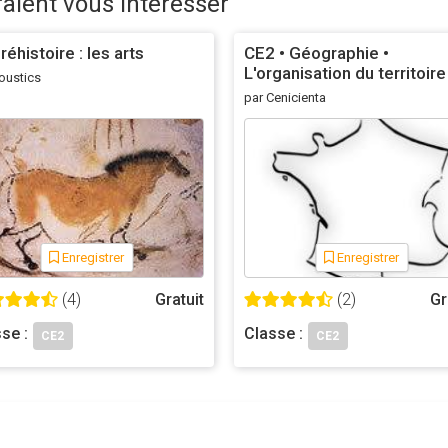
raient vous intéresser
réhistoire : les arts
CE2 • Géographie •
L'organisation du territoire
oustics
français -
par Cenicienta
Enregistrer
Enregistrer
(4)
Gratuit
(2)
Gr
se :
Classe :
CE2
CE2