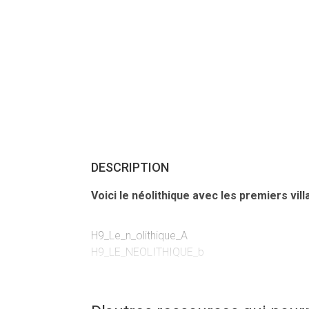
DESCRIPTION
Voici le néolithique avec les premiers vill
H9_Le_n_olithique_A
H9_LE_NEOLITHIQUE_b