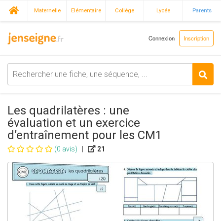
Maternelle
Elémentaire
Collège
Lycée
Parents
Connexion
Inscription
Les quadrilatères : une
évaluation et un exercice
d’entraînement pour les CM1
(0 avis)
|
21