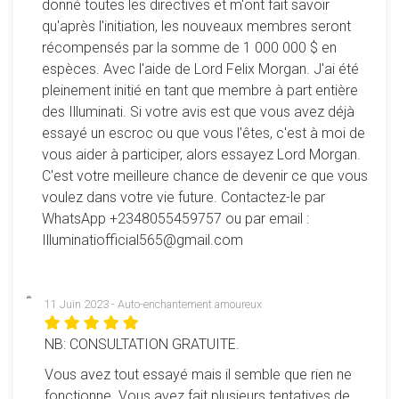
donné toutes les directives et m'ont fait savoir
17 septembre 2018
: Ajout d'un bouton permettant de
qu'après l'initiation, les nouveaux membres seront
sélectionner tous les verbes d'un coup ou bien de ne garder
récompensés par la somme de 1 000 000 $ en
que les 4 verbes obligatoires.
espèces. Avec l'aide de Lord Felix Morgan. J'ai été
21 mai 2019
: Il n'est plus nécessaire de mettre le fameux
pleinement initié en tant que membre à part entière
"to" devant le verbe à l'infinitif. On peut toujours le mettre
des Illuminati. Si votre avis est que vous avez déjà
(c'est même mieux) mais ne pas le mettre ne sera plus
essayé un escroc ou que vous l'êtes, c'est à moi de
compté comme une erreur. Tenant compte des remarques
vous aider à participer, alors essayez Lord Morgan.
dans les commentaires, des verbes ont été retirés et
C'est votre meilleure chance de devenir ce que vous
d'autres ajoutés. Un bouton pour activer/désactiver le son
voulez dans votre vie future. Contactez-le par
a été ajouté (suite à une demande également). Enfin un bug
WhatsApp +2348055459757 ou par email :
mineur a été corrigé et quelques améliorations graphiques
Illuminatiofficial565@gmail.com
ont été apportées.
19 janvier 2020
: Désormais lorsque l'on survole les verbes
(dans la phase choix des verbes bien sûr), un petit tableau
11 Juin 2023 - Auto-enchantement amoureux
apparaît pour afficher le verbe en anglais, le preterit, le
participe passé, la traduction et, le cas échéant, une
NB: CONSULTATION GRATUITE.
deuxième traduction acceptée. Cela permet une révision à
Vous avez tout essayé mais il semble que rien ne
l'intérieur même du jeu (on peut toujours le faire à travers
fonctionne. Vous avez fait plusieurs tentatives de
les fiches téléchargeables sous le jeu bien entendu).