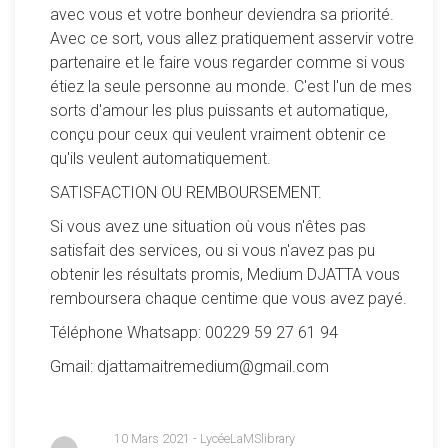
avec vous et votre bonheur deviendra sa priorité.
Avec ce sort, vous allez pratiquement asservir votre
partenaire et le faire vous regarder comme si vous
étiez la seule personne au monde. C'est l'un de mes
sorts d'amour les plus puissants et automatique,
Vous devez être connecté pour pouvoir laisser un
conçu pour ceux qui veulent vraiment obtenir ce
message.
qu'ils veulent automatiquement.
SATISFACTION OU REMBOURSEMENT.
54 commentaires pour ce jeu :
Si vous avez une situation où vous n'êtes pas
Chocapic
3 (11/03/2023 à 15h53)
satisfait des services, ou si vous n'avez pas pu
C'EST LE MEILLEUR JEU POUR REVISER CES VERBES
obtenir les résultats promis, Medium DJATTA vous
IRREGULLIERS D'ANGLAIS !!!
remboursera chaque centime que vous avez payé.
Je vous le conseille si vous ne l'avez toujours pas essayé .
Téléphone Whatsapp: 00229 59 27 61 94
Chocapic
3 (11/03/2023 à 15h48)
Gmail: djattamaitremedium@gmail.com
Bonjour ,suite à la réponse de mon message j'ai vérifié ce
que vous m'aviez dit or je ne vois toujours pas le verbe
SPREAD .
10 Mars 2021 - LycéeLaMSlibrary