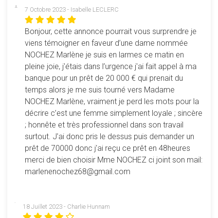
02 mai 2016
7 Octobre 2023 - Isabelle LECLERC
Mises à jour
Bonjour, cette annonce pourrait vous surprendre je
03 mai 2016
: quelques bugs traînaient. Un peu normal pour
viens témoigner en faveur d’une dame nommée
un jeu comme ça... donc il y avait un souci en mode preterit
NOCHEZ Marlène je suis en larmes ce matin en
seul, le jeu restait figé quand on validait. En mode
pleine joie, j'étais dans l’urgence j'ai fait appel à ma
compétition la phrase qui indique les erreurs se mettent
banque pour un prêt de 20 000 € qui prenait du
maintenant en rouge quand on dépasse les 5 erreurs (et
temps alors je me suis tourné vers Madame
non 3). Pour le verbe "to hear", écouter est toléré (en plus
NOCHEZ Marlène, vraiment je perd les mots pour la
d'entendre bien sûr), pour throw : jeter et lancer sont
décrire c’est une femme simplement loyale ; sincère
tolérés.
; honnête et très professionnel dans son travail
surtout. J'ai donc pris le dessus puis demander un
27 septembre 2017
: Voilà enfin la mise à jour de ce jeu
prêt de 70000 donc j'ai reçu ce prêt en 48heures
sur les verbes irréguliers ! Il est assez compliqué au niveau
merci de bien choisir Mme NOCHEZ ci joint son mail:
du programme et on s'attendait à davantage de petits
marlenenochez68@gmail.com
bugs. Il semble qu'il tienne plutôt bien la route et on
retrouvera donc le même esprit quant à l'esprit général du
jeu.
18 Juillet 2023 - Charlie Hunnam
Ce qui manquait c'était la possibilité de passer en plein