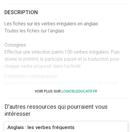
DESCRIPTION
Les fiches sur les verbes irréguliers en anglais
Toutes les fiches sur l'anglais
Consignes
Effectue une sélection parmi 100 verbes irréguliers. Puis
donne le prétérit, le participe passé et la traduction pour
chaque verbe proposé dans l'activité.
Exploitation pédagogique
Quelle joie de pouvoir enfin sortir ce jeu qui a demandé
beaucoup de temps de préparation !!!
VOIR PLUS SUR
LOGICIELEDUCATIF.FR
Mais au final, cela devrait être un excellent outil pour revoir
ses verbes irréguliers en anglais, donc ça valait le coup !
D'autres ressources qui pourraient vous
Il y a deux propositions en page d'accueil : l'activité révision
intéresser
et la compétition. Voici en quoi cela consiste...
Anglais : les verbes fréquents
L'activité révision