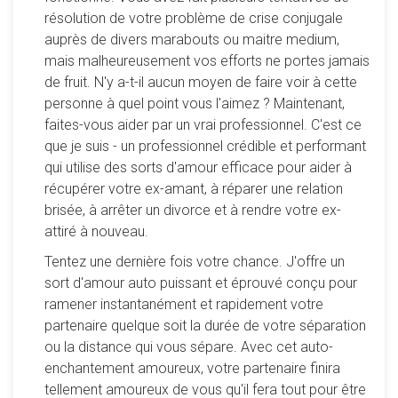
résolution de votre problème de crise conjugale
Au passage un petit bug a été corrigé sur l'affichage du
auprès de divers marabouts ou maitre medium,
nombre de verbes sélectionnés, il n'était notamment pas
mais malheureusement vos efforts ne portes jamais
mis à jour lorsque l'on sélectionnait tous les verbes, ce qui
de fruit. N'y a-t-il aucun moyen de faire voir à cette
pouvait être gênant.
personne à quel point vous l'aimez ? Maintenant,
La traduction du verbe to lead a été corrigée (une rebellion
faites-vous aider par un vrai professionnel. C'est ce
commençait à monter à ce sujet, outre les commentaires,
que je suis - un professionnel crédible et performant
pas tous validés, car redondants) pas mal de mails
qui utilise des sorts d'amour efficace pour aider à
demandaient cette correction. C'est fait.
récupérer votre ex-amant, à réparer une relation
Pour le verbe être, si l'on met "were" à la place de "was", la
brisée, à arrêter un divorce et à rendre votre ex-
réponse est considérée comme bonne (mais le mot was
attiré à nouveau.
est indiqué lors de la correction).
Et pour finir une petite modernisation du titre.
Tentez une dernière fois votre chance. J'offre un
8 février 2022
: Petite mise à jour pour corriger le
sort d'amour auto puissant et éprouvé conçu pour
problème (bien caché, désolé pour le délai) de la traduction
ramener instantanément et rapidement votre
du verbe led (guider). Au passage, comme pour d'autres
partenaire quelque soit la durée de votre séparation
verbes, une deuxième traduction est acceptée (mener).
ou la distance qui vous sépare. Avec cet auto-
enchantement amoureux, votre partenaire finira
tellement amoureux de vous qu'il fera tout pour être