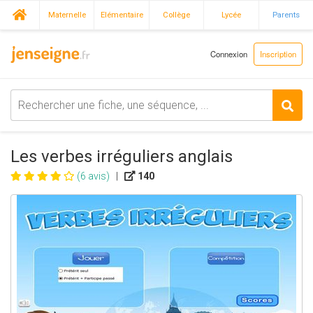
Maternelle
Elémentaire
Collège
Lycée
Parents
Connexion
Inscription
Les verbes irréguliers anglais
(6 avis)
|
140