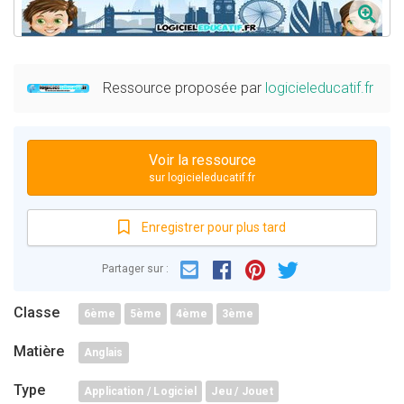
Ressource proposée par
logicieleducatif.fr
Voir la ressource
sur logicieleducatif.fr
Enregistrer pour plus tard
Email
Facebook
Partager sur :
Pinterest
Twitter
Classe
6ème
5ème
4ème
3ème
Matière
Anglais
Type
Application / Logiciel
Jeu / Jouet