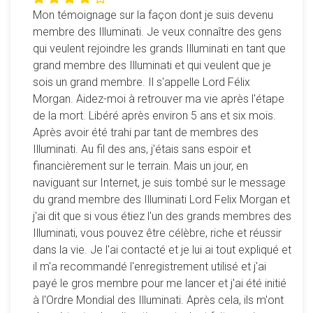
écran, c'est désormais possible. Idem pour la version
Mon témoignage sur la façon dont je suis devenu
tablette. Les commentaires ont été pris en compte pour
membre des Illuminati. Je veux connaître des gens
cette mise à jour : 10 nouveaux verbes ont été ajoutés ainsi
qui veulent rejoindre les grands Illuminati en tant que
que de nouvelles traduction pour certains mots (autrement
grand membre des Illuminati et qui veulent que je
dit il peut y avoir deux traductions possibles pour un même
sois un grand membre. Il s'appelle Lord Félix
mot). Afin d'éviter les fautes incomprises, les espaces
Morgan. Aidez-moi à retrouver ma vie après l'étape
avant et après les mots ne sont plus pris en compte, ainsi
de la mort. Libéré après environ 5 ans et six mois.
que les doubles espaces entre les mots (eh oui, difficile de
Après avoir été trahi par tant de membres des
comprendre sa faute quand on voit qu'il fallait écrire "to be"
Illuminati. Au fil des ans, j'étais sans espoir et
au lieu de "to be"... ). Eviter les triples espaces tout de
financièrement sur le terrain. Mais un jour, en
même, car là ça ne fonctionnera plus.
naviguant sur Internet, je suis tombé sur le message
N'hésitez pas à laisser un commentaire. Comme vous
du grand membre des Illuminati Lord Felix Morgan et
pouvez le voir, même si ça peut parfois prendre du temps,
j'ai dit que si vous étiez l'un des grands membres des
ils sont lus et pris en compte pour améliorer la pertinence
Illuminati, vous pouvez être célèbre, riche et réussir
pédagogique.
dans la vie. Je l'ai contacté et je lui ai tout expliqué et
19 avril 2018
: Amélioration du moteur de jeu. Correction
il m'a recommandé l'enregistrement utilisé et j'ai
d'un bug qui faisait apparaître dans le jeu des verbes non
payé le gros membre pour me lancer et j'ai été initié
sélectionnés. Les scores affichent par défaut les meilleurs
à l'Ordre Mondial des Illuminati. Après cela, ils m'ont
du mois. Petite amélioration graphique.