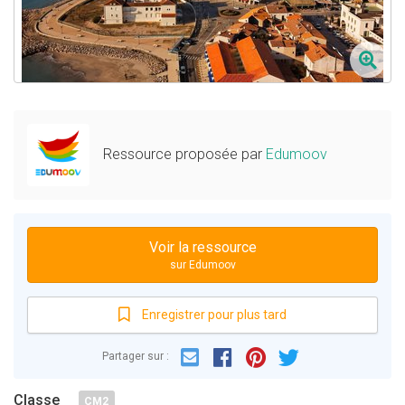
Ressource proposée par
Edumoov
Voir la ressource
sur Edumoov
Enregistrer pour plus tard
Email
Facebook
Partager sur :
Pinterest
Twitter
Classe
CM2