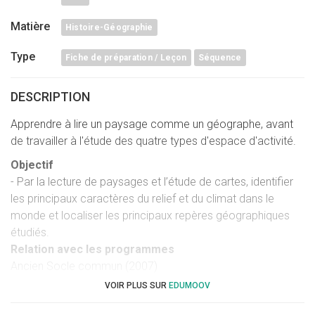
Matière
Histoire-Géographie
Type
Fiche de préparation / Leçon
Séquence
DESCRIPTION
Apprendre à lire un paysage comme un géographe, avant
de travailler à l'étude des quatre types d'espace d'activité.
Objectif
- Par la lecture de paysages et l’étude de cartes, identifier
les principaux caractères du relief et du climat dans le
monde et localiser les principaux repères géographiques
étudiés.
Relation avec les programmes
Ancien Socle commun (2007)
VOIR PLUS SUR
EDUMOOV
Connaître les principaux caractères géographiques
physiques et humains de la région où vit l’élève, de la