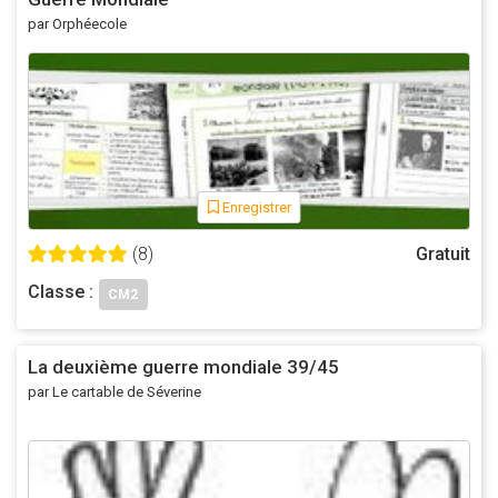
blanc ou sur une feuille
par Orphéecole
Identifier la nature du document (c'est une photo, une
carte, etc).
Demander aux élèves de décrire ce qu'ils voient, par
unités paysagères (je ne vois pas une maison et de
l'eau, mais je vois une zone avec des habitations et
une zone avec la mer).
À chaque fois qu'un élève propose quelque chose qui
Enregistrer
est correct, l'inviter à entourer sur l'image (sur le
(8)
Gratuit
tableau/sur la feuille) la zone choisie, et la représenter
avec un élément (début de schématisation).
Classe :
CM2
2. Schématiser
| 10 min. | mise en commun / institutionnalisation
La deuxième guerre mondiale 39/45
La photo n'est plus projetée, mais le dessin est
par Le cartable de Séverine
toujours au tableau.
Les élèves doivent recopier le dessin, le plus exactement
possible, avec différentes couleurs pour les différentes
zones (inciter les élèves à utiliser des couleurs 'logiques' :