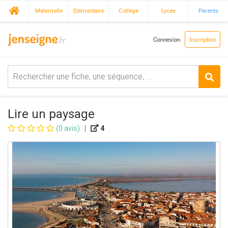
Maternelle
Elémentaire
Collège
Lycée
Parents
Connexion
Inscription
Lire un paysage
(0 avis)
|
4