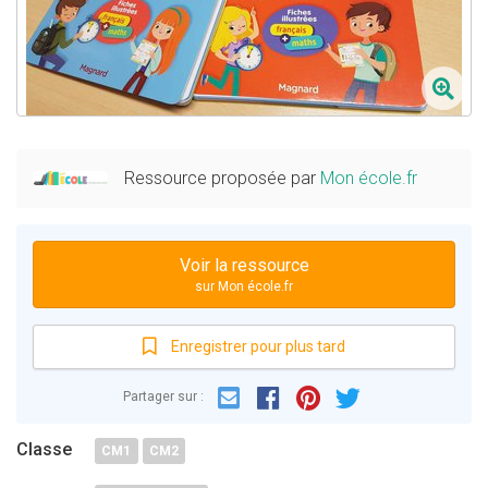
Ressource proposée par
Mon école.fr
Voir la ressource
sur Mon école.fr
Enregistrer pour plus tard
Email
Facebook
Partager sur :
Pinterest
Twitter
Classe
CM1
CM2