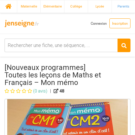
Maternelle
Elémentaire
Collège
Lycée
Parents
Connexion
Inscription
[Nouveaux programmes]
Toutes les leçons de Maths et
Français – Mon mémo
(0 avis)
|
48