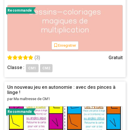
vous être utile en classe, voici les livres sur amazon :
Recommandé
Les autres mémos
Enregistrer
(3)
Gratuit
Classe :
CM1
CM2
Un nouveau jeu en autonomie : avec des pinces à
linge !
par Ma maîtresse de CM1
Recommandé