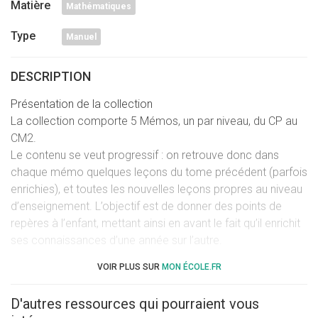
Matière
Mathématiques
Type
Manuel
DESCRIPTION
Présentation de la collection
La collection comporte 5 Mémos, un par niveau, du CP au
CM2.
Le contenu se veut progressif : on retrouve donc dans
chaque mémo quelques leçons du tome précédent (parfois
enrichies), et toutes les nouvelles leçons propres au niveau
d’enseignement. L’objectif est de donner des points de
repères à l’enfant, mettant ainsi en avant le fait qu’il enrichit
ses connaissances d’une année sur l’autre.
Les mémos sont découpés en 2 grandes parties : français
VOIR PLUS SUR
MON ÉCOLE.FR
et mathématiques.
Dans chaque partie, les leçons sont regroupées en sous-
D'autres ressources qui pourraient vous
parties (grammaire, vocabulaire, calcul, géométrie…),