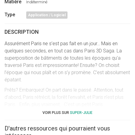
Matière
Indéterminé
Type
Application / Logiciel
DESCRIPTION
Assurément Paris ne s’est pas fait en un jour… Mais en
quelques secondes, en tout cas dans Paris 3D Saga. La
superposition de bâtiments de toutes les époques qu’a
traversé Paris est impressionnante! Ensuite? On choisit
l’époque qui nous plaît et on s’y promène. C’est absolument
épatant.
Prêts? Embarquez! On part dans le passé. Attention, tout
d’abord, Paris rétrécit, la forêt l’envahit, et Paris n’est plus
Paris… Enfin, plus vraiment… C’est un petit Paris.
VOIR PLUS SUR
SUPER-JULIE
Puis, c’est l’empilement de bâtiments. Et moi, j’ai choisi
d’aller au temps des Gaulois. Sympa. Mais un peu primitif,
D'autres ressources qui pourraient vous
tout de même. Plusieurs vidéos animent les époques à