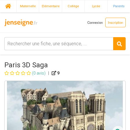
Maternelle
Elémentaire
Collège
Lycée
Parents
Connexion
Inscription
Paris 3D Saga
(0 avis)
|
9