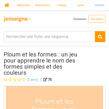
Maternelle
Elémentaire
Collège
Lycée
Parents
Connexion
Inscription
Ploum et les formes : un jeu
pour apprendre le nom des
formes simples et des
couleurs
(0 avis)
|
75