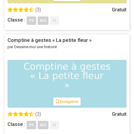
(3)
Gratuit
Classe :
PS
MS
+1
Comptine à gestes « La petite fleur »
par Dessine-moi une histoire
Enregistrer
(3)
Gratuit
Classe :
PS
MS
+1