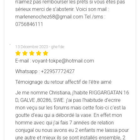
n'aimez pas rembourser les prêts si vous êtes pas
sérieux merci de s’abstenir. Voici son mail :
marlenenochez68@gmail.com Tel /sms :
0756846111
13 Décembre 2023 - ghe fde
E-mail : voyant-tokpe@hotmail.com
Whatsapp : +22957772427
Témoignage du retour affectif de l'être aimé
Je me nomme Christiana, j'habite RIGGARGATAN 16
D, GALVE ,80286, SWE. j'ai pas l'habitude d'ecrire
mon veçu sur les forums mais cette fois-ci c'est la
goutte d'eau qui a débordé la vase. En effet mon
homme avec qui j'ai fais 7 années de relation
conjugal ou nous avons eu 2 enfants me laissa pour
une autre et mieux ils se sont installés ensemble, 2