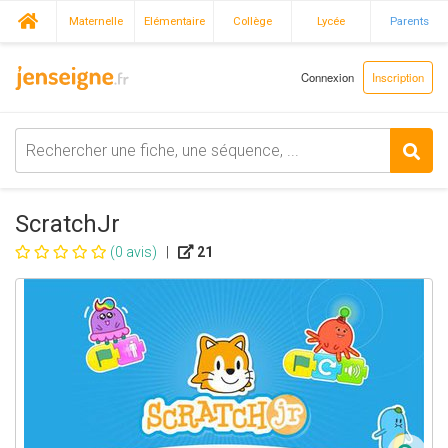
Maternelle
Elémentaire
Collège
Lycée
Parents
Connexion
Inscription
ScratchJr
(0 avis)
|
21