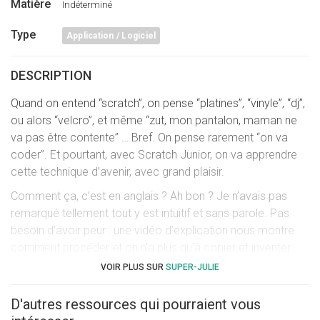
Matière
Indéterminé
Type
Application / Logiciel
DESCRIPTION
Quand on entend “scratch”, on pense “platines”, “vinyle”, “dj”,
ou alors “velcro”, et même “zut, mon pantalon, maman ne
va pas être contente” … Bref. On pense rarement “on va
coder”. Et pourtant, avec Scratch Junior, on va apprendre
cette technique d’avenir, avec grand plaisir.
Comment ça, c’est en anglais ? Ah bon ? Je n’avais pas
remarqué tellement tout y est intuitif et sans parole. Pas
besoin d’avoir peur : une vidéo d’explication nous montre
comment procéder et on n’a plus qu’à copier et inventer
nos scenari.
VOIR PLUS SUR
SUPER-JULIE
Lorsqu’on a choisi une scène d’arrière plan, on y met les
D'autres ressources qui pourraient vous
personnages souhaités. Et là, c’est vraiment à nous de