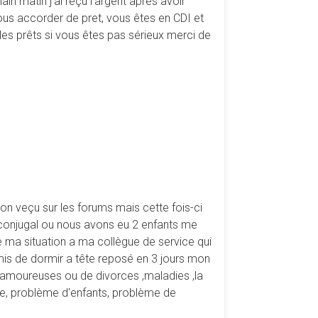
ain matin j'ai reçu l'argent après avoir
us accorder de pret, vous êtes en CDI et
les prêts si vous êtes pas sérieux merci de
n veçu sur les forums mais cette fois-ci
n conjugal ou nous avons eu 2 enfants me
 de ma situation a ma collègue de service qui
mis de dormir a tête reposé en 3 jours mon
 amoureuses ou de divorces ,maladies ,la
re, problème d'enfants, problème de