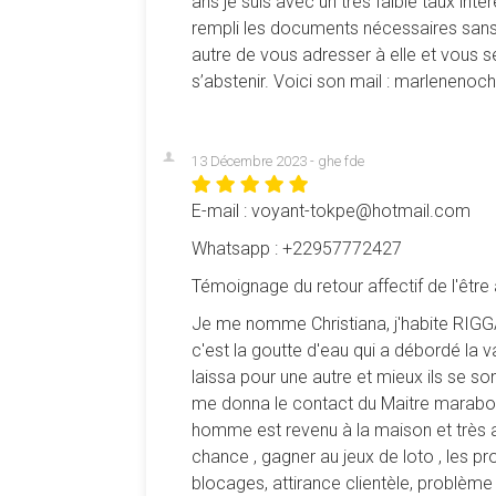
ans je suis avec un très faible taux inte
rempli les documents nécessaires sans 
autre de vous adresser à elle et vous s
s’abstenir. Voici son mail : marlenen
13 Décembre 2023 - ghe fde
E-mail : voyant-tokpe@hotmail.com
Whatsapp : +22957772427
Témoignage du retour affectif de l'être
Je me nomme Christiana, j'habite RIGGA
c'est la goutte d'eau qui a débordé la 
laissa pour une autre et mieux ils se so
me donna le contact du Maitre marabout
homme est revenu à la maison et très 
chance , gagner au jeux de loto , les 
blocages, attirance clientèle, problème 