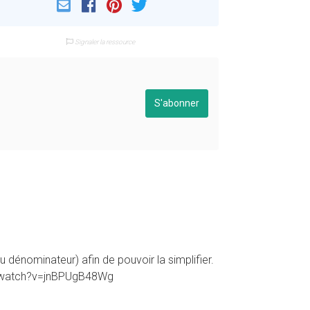
Email
Facebook
Pinterest
Twitter
Signaler la ressource
S'abonner
dénominateur) afin de pouvoir la simplifier.
com/watch?v=jnBPUgB48Wg