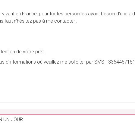
vivant en France, pour toutes personnes ayant besoin d’une aide 
vous faut n’hésitez pas à me contacter :
btention de vôtre prêt.
plus d’informations où veuillez me soliciter par SMS +3364467151
_______________________________________________________
N UN JOUR.