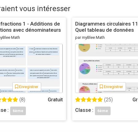
raient vous intéresser
fractions 1 - Additions de
Diagrammes circulaires 11
ctions avec dénominateurs
Quel tableau de données
ntiques -6e
correspond à ce graphique
myBlee Math
par myBlee Math
Enregistrer
Enregistrer
(8)
Gratuit
(25)
Gr
se :
Classe :
6ème
6ème