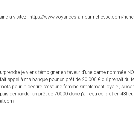
maine a visitez : https://www.voyances-amour-richesse.com/rich
 surprendre je viens témoigner en faveur d’une dame nommée NO
j'ai fait appel à ma banque pour un prêt de 20 000 € qui prenait 
mots pour la décrire c’est une femme simplement loyale ; sincèr
sus puis demander un prêt de 70000 donc j'ai reçu ce prêt en 48
il.com