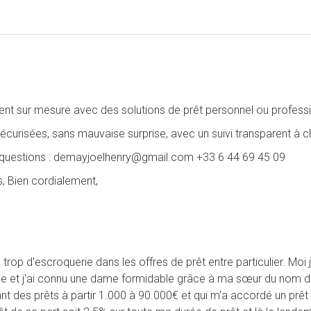
sur mesure avec des solutions de prêt personnel ou profession
curisées, sans mauvaise surprise, avec un suivi transparent à 
 questions : demayjoelhenry@gmail.com +33 6 44 69 45 09
s, Bien cordialement,
a trop d'escroquerie dans les offres de prêt entre particulier. Moi 
onde et j'ai connu une dame formidable grâce à ma sœur du nom
sant des prêts à partir 1.000 à 90.000€ et qui m'a accordé un pr