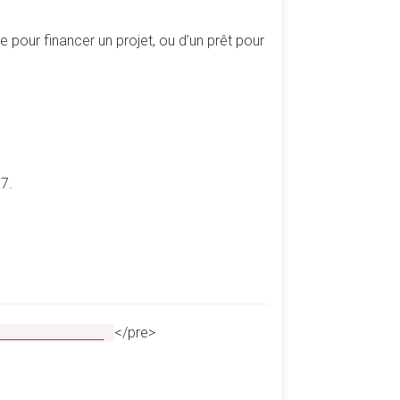
pour financer un projet, ou d’un prêt pour
7.
</pre>
________________