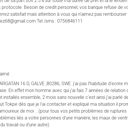
rêt de sa part soit 2.5% sur toute ma durée de prêt et là le lendem
protocole. Besoin de credit personnel, vos banque refuse de vo
errez satisfait mais attention à vous qui n'aimez pas rembourser 
ochez68@gmail.com Tel /sms : 0756846111
 aimé
RGATAN 16 D, GALVE ,80286, SWE. j'ai pas l'habitude d'ecrire mo
vase. En effet mon homme avec qui j'ai fais 7 années de relatio
nt installés ensemble, 2 mois sans nouvelle c'est ainsi j'ai parlé
 Tokpe dès que je l'ai contacter et expliqué ma situation il pro
amoureux de moi ...(pour tous vos petits problèmes de ruptures
problèmes liés a votre personnes d'une manière, les maux de vent
du travail ou d'une autre)