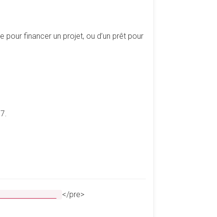
pour financer un projet, ou d’un prêt pour
7.
</pre>
________________