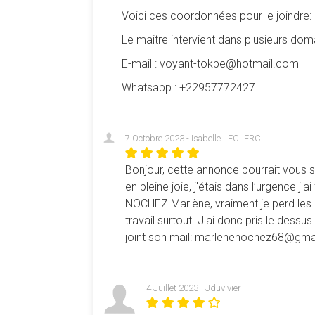
Voici ces coordonnées pour le joindre:
Le maitre intervient dans plusieurs do
E-mail : voyant-tokpe@hotmail.com
Whatsapp : +22957772427
7 Octobre 2023 - Isabelle LECLERC
Bonjour, cette annonce pourrait vous
en pleine joie, j'étais dans l’urgence 
NOCHEZ Marlène, vraiment je perd les 
travail surtout. J'ai donc pris le des
joint son mail: marlenenochez68@gma
4 Juillet 2023 - Jduvivier