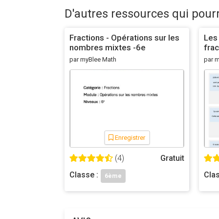
D'autres ressources qui pour
Fractions - Opérations sur les
Les 
nombres mixtes -6e
fra
ide
par myBlee Math
par 
Enregistrer
(4)
Gratuit
Classe :
Clas
6ème