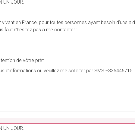
N UN JOUR.
vivant en France, pour toutes personnes ayant besoin d’une aide 
vous faut n’hésitez pas à me contacter :
btention de vôtre prêt.
plus d’informations où veuillez me soliciter par SMS +3364467151
_______________________________________________________
N UN JOUR.