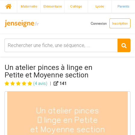
Maternelle
Elémentaire
Collège
Lycée
Parents
Connexion
Inscription
Un atelier pinces à linge en
Petite et Moyenne section
(4 avis)
|
141