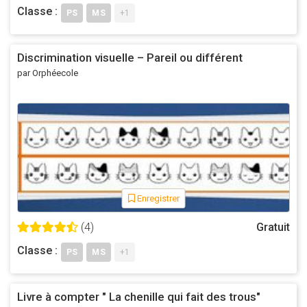
Classe :
PS
MS
+1
Discrimination visuelle – Pareil ou différent
par Orphéecole
Enregistrer
(4)
Gratuit
Classe :
PS
MS
+1
Livre à compter " La chenille qui fait des trous"