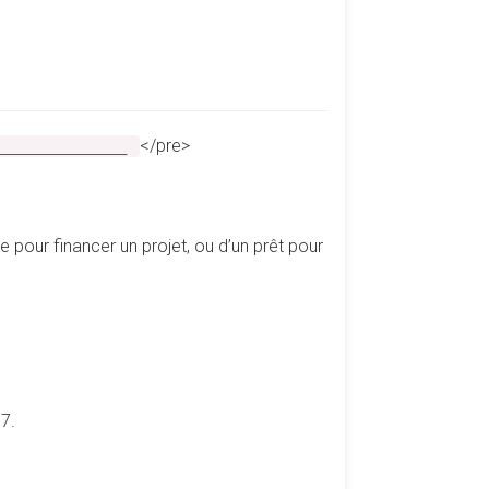
</pre>
________________
pour financer un projet, ou d’un prêt pour
7.