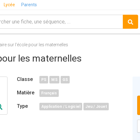
Lycée
Parents
ire sur l'école pour les maternelles
pour les maternelles
Classe
PS
MS
GS
Matière
Français
Type
Application / Logiciel
Jeu / Jouet