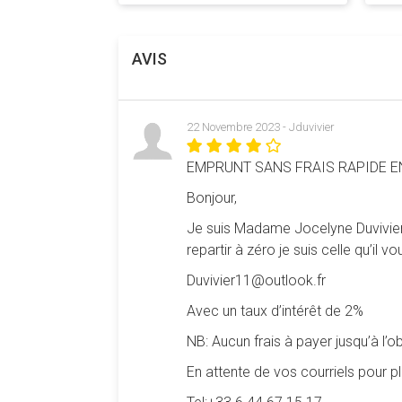
AVIS
Vous devez être connecté pour pouvoir lais
22 Novembre 2023 - Jduvivier
0 commentaire pour ce jeu :
EMPRUNT SANS FRAIS RAPIDE E
Bonjour,
Je suis Madame Jocelyne Duvivier 
repartir à zéro je suis celle qu’il 
Duvivier11@outlook.fr
Avec un taux d’intérêt de 2%
NB: Aucun frais à payer jusqu’à l’o
En attente de vos courriels pour 