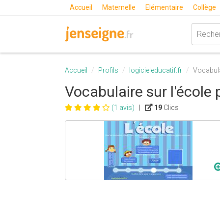
Accueil
Maternelle
Elémentaire
Collège
Accueil
Profils
logicieleducatif.fr
Vocabula
Vocabulaire sur l'école 
(1 avis)
|
19
Clics