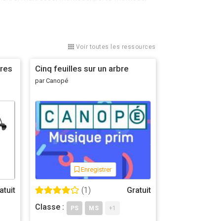
e qui constitue le quotidien de nos plus jeunes
Voir toutes les ressources
tions en page d'accueil du jeu pour bien
ères
Cinq feuilles sur un arbre
par Canopé
 mal entendu, on peut ré-entendre le mot en
ussi efficace, bien entendu.
Enregistrer
antages qui en découlent.
atuit
(1)
Gratuit
Classe :
PS
MS
+1