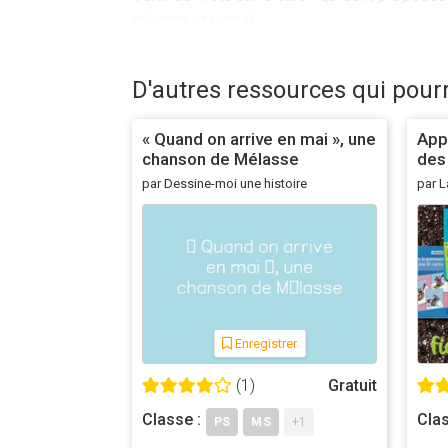
toilettes et portail.
Exploitations pédagogiques
L'école regorge de tout un vocabulaire spécifi
D'autres ressources qui pour
élèves. 11 mots sont proposés ici (la liste po
On retrouve le même principe que les autres j
« Quand on arrive en mai », une
App
personnaliser l'activité en fonction des besoi
chanson de Mélasse
des 
L'idéal est de faire répéter le mot une fois q
par Dessine-moi une histoire
par L
cliquant sur le bouton de lecture en bas à ga
Les fiches proposent une activité très proch
Le jeu marche sur tout type de support (pc, ma
En route pour les mots de l'école !
Mise en ligne
06 avril 2016
Enregistrer
Mise à jour
8 octobre 2020
(1)
: Cette mise à jour apporte p
Gratuit
Classe :
Clas
PS
MS
+1