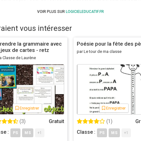
VOIR PLUS SUR
LOGICIELEDUCATIF.FR
que. Il peut être très utile de pouvoir connaître avec certitude c
raient vous intéresser
urra s'allonger pour d'éventuelles mises à jour).
eux de cette catégorie. Prenez un petit temps pour régler les op
rendre la grammaire avec
Poésie pour la fête des p
ns et des préférences de l'élève.
jeux de cartes - retz
par Le tour de ma classe
ue l'image a été totalement dévoilée. Si l'enfant ne sait pas ou a
a Classe de Laurène
uche.
e avec les mêmes mots, sur un support plus classique mais tout a
c, tablettes...).
Enregistrer
Enregistrer
rincipalement le fait d'avoir connecté le jeu au site avec les av
(3)
Gratuit
(1)
Gr
se :
Classe :
PS
MS
+1
PS
MS
+1