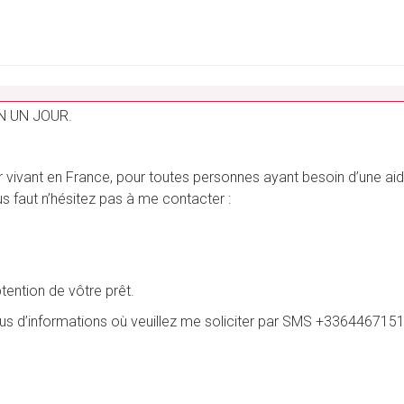
_______________________________________________________
N UN JOUR.
vivant en France, pour toutes personnes ayant besoin d’une aide 
vous faut n’hésitez pas à me contacter :
btention de vôtre prêt.
plus d’informations où veuillez me soliciter par SMS +3364467151