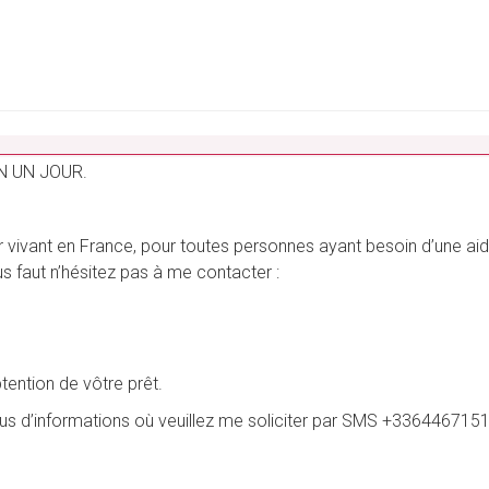
_______________________________________________________
N UN JOUR.
vivant en France, pour toutes personnes ayant besoin d’une aide 
vous faut n’hésitez pas à me contacter :
btention de vôtre prêt.
plus d’informations où veuillez me soliciter par SMS +3364467151