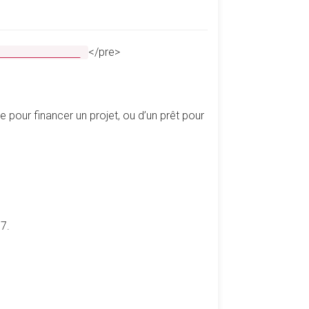
</pre>
________________
pour financer un projet, ou d’un prêt pour
7.