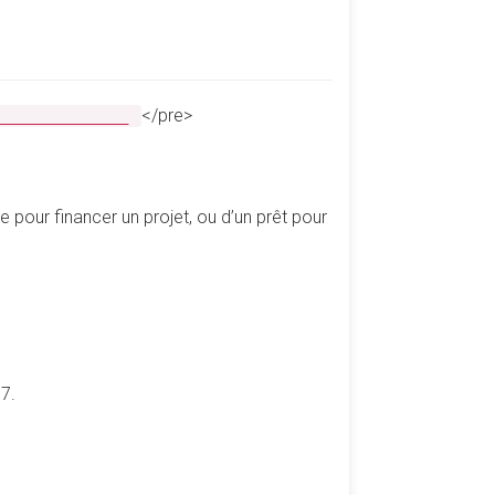
</pre>
________________
pour financer un projet, ou d’un prêt pour
7.