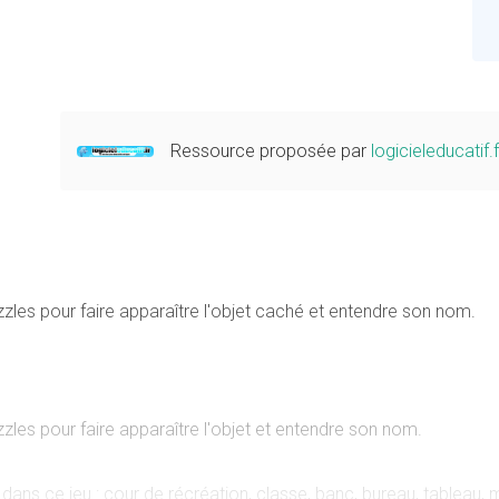
Ressource proposée par
logicieleducatif.f
uzzles pour faire apparaître l'objet caché et entendre son nom.
zzles pour faire apparaître l'objet et entendre son nom.
 dans ce jeu : cour de récréation, classe, banc, bureau, tableau,