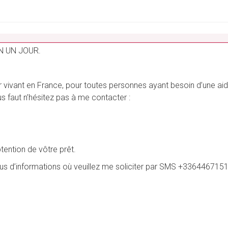
_______________________________________________________
N UN JOUR.
vivant en France, pour toutes personnes ayant besoin d’une aide 
vous faut n’hésitez pas à me contacter :
btention de vôtre prêt.
plus d’informations où veuillez me soliciter par SMS +3364467151