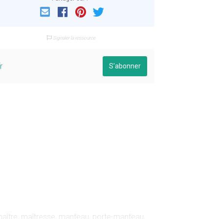
Email
Facebook
Pinterest
Twitter
Signaler la ressource
r
S'abonner
 maître, maîtresse, manteau, porte-manteau,