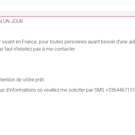
_______________________________________________________
N UN JOUR.
vivant en France, pour toutes personnes ayant besoin d’une aide 
vous faut n’hésitez pas à me contacter :
btention de vôtre prêt.
plus d’informations où veuillez me soliciter par SMS +3364467151