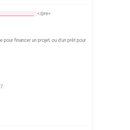
</pre>
________________
pour financer un projet, ou d’un prêt pour
7.