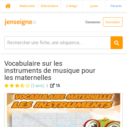
Maternelle
Elémentaire
Collège
Lycée
Parents
Connexion
Inscription
Vocabulaire sur les
instruments de musique pour
les maternelles
(2 avis)
|
15