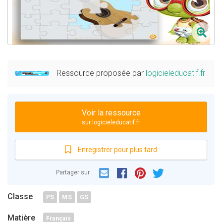
Ressource proposée par
logicieleducatif.fr
Voir la ressource
sur logicieleducatif.fr
Enregistrer pour plus tard
Email
Facebook
Partager sur :
Pinterest
Twitter
Classe
PS
MS
GS
Matière
Français