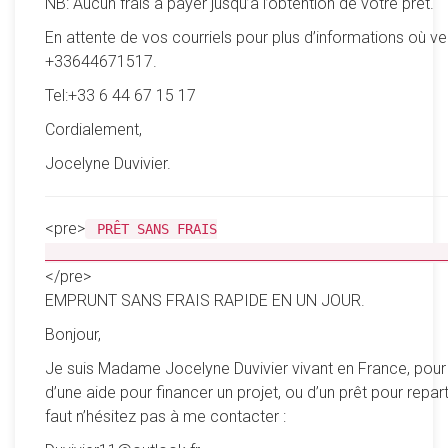
NB: Aucun frais à payer jusqu’à l’obtention de vôtre prêt.
En attente de vos courriels pour plus d’informations où ve
+33644671517.
Tel:+33 6 44 67 15 17
Cordialement,
Jocelyne Duvivier.
<pre>
PRÊT SANS FRAIS
__________________________________________________
</pre>
EMPRUNT SANS FRAIS RAPIDE EN UN JOUR.
Bonjour,
Je suis Madame Jocelyne Duvivier vivant en France, pour
d’une aide pour financer un projet, ou d’un prêt pour reparti
faut n’hésitez pas à me contacter :