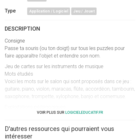
Type
Application / Logiciel
Jeu / Jouet
DESCRIPTION
Consigne
Passe ta souris (ou ton doigt) sur tous les puzzles pour
faire apparaître l'objet et entendre son nom.
Jeu de cartes sur les instruments de musique
Mots étudiés
Voici les mots sur le salon qui sont proposés dans ce jeu :
guitare, piano, violon, maracas, flûte, accordéon, tambourin,
saxophone, trompette, xylophone, banjo et cornemuse.
Exploitations pédagogiques
VOIR PLUS SUR
LOGICIELEDUCATIF.FR
Voici la version améliorée d'un type de jeu qui a connu son
petit succès auprès des maternelles. L'objectif est
D'autres ressources qui pourraient vous
d'acquérir ou de perfectionner son vocabulaire sur un
intéresser
thème donné (les instruments dans le cas présent), de