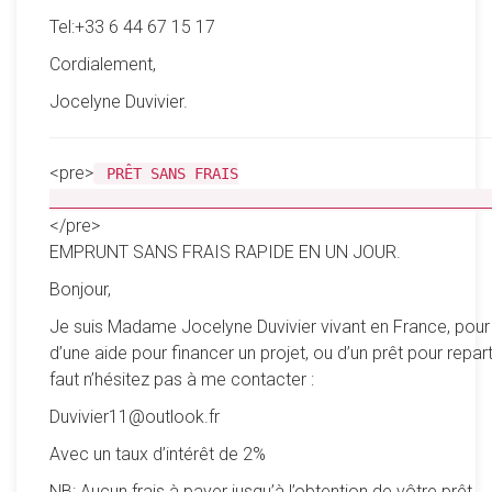
Tel:+33 6 44 67 15 17
Cordialement,
Jocelyne Duvivier.
<pre>
PRÊT SANS FRAIS
__________________________________________________
</pre>
EMPRUNT SANS FRAIS RAPIDE EN UN JOUR.
Bonjour,
Je suis Madame Jocelyne Duvivier vivant en France, pour
d’une aide pour financer un projet, ou d’un prêt pour reparti
faut n’hésitez pas à me contacter :
Duvivier11@outlook.fr
Avec un taux d’intérêt de 2%
NB: Aucun frais à payer jusqu’à l’obtention de vôtre prêt.