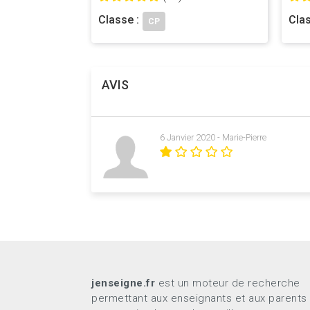
Langue : Français
Éditeur : Fabrice Eveillard
Classe :
Clas
CP
© Fabrice Eveillard 2015
AVIS
6 Janvier 2020 - Marie-Pierre
jenseigne.fr
est un moteur de recherche
permettant aux enseignants et aux parents