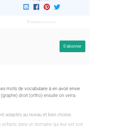
Email
Facebook
Pinterest
Twitter
Signaler la ressource
S'abonner
ses mots de vocabulaire à en avoir envie
(graphe) droit (ortho) ensuite on verra.
ent adaptés au niveau et bien choisis
 enfants dans un domaine qui leur est soit