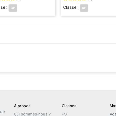
se :
Classe :
CP
CP
À propos
Classes
Mat
 de
Qui sommes-nous ?
PS
Act