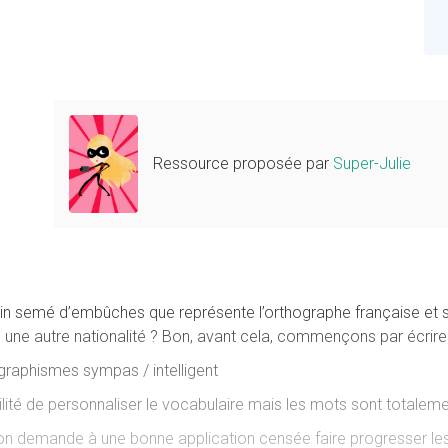
Ressource proposée par
Super-Julie
min semé d’embûches que représente l’orthographe française et 
ais une autre nationalité ? Bon, avant cela, commençons par écrire 
/ graphismes sympas / intelligent
ilité de personnaliser le vocabulaire mais les mots sont totalem
l’on demande à une bonne application censée faire progresser les