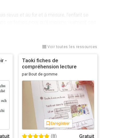
is revus et au fur et à mesure, l’enfant se
temps en temps pour qu’il imprime vraiment ces
Voir toutes les ressources
 ou non (lecture). Si le mot est écrit, l’enfant
r -
Taoki fiches de
compréhension lecture
par Bout de gomme
aire “image – étiquette” qui correspond. Il
éponses sur 10 propositions.
Enregistrer
atuit
(8)
Gratuit