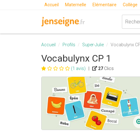
Accueil
Maternelle
Elémentaire
Collège
Accueil
Profils
Super-Julie
Vocabulynx CP
Vocabulynx CP 1
(1 avis)
|
27
Clics