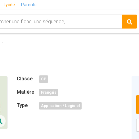
Lycée
Parents
 1
Classe
CP
Matière
Français
Type
Application / Logiciel