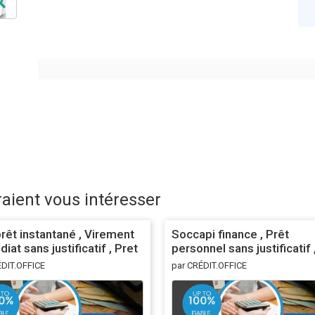
raient vous intéresser
prêt instantané , Virement
Soccapi finance , Prêt
iat sans justificatif , Pret
personnel sans justificatif 
ent instantané
express urgent sans frais
ÉDIT.OFFICE
par CRÉDIT.OFFICE
eninisgustavo@gmail.com)
(asmeninisgustavo@gmail