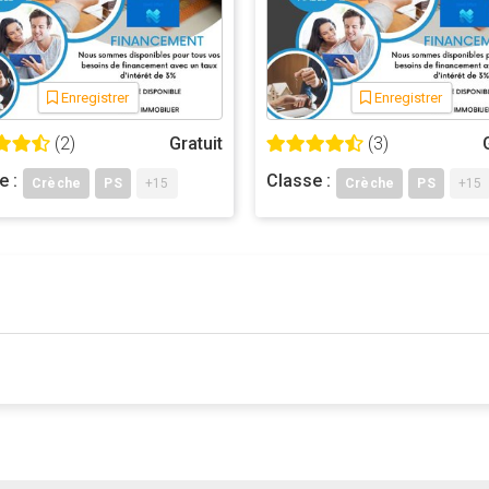
Enregistrer
Enregistrer
(2)
Gratuit
(3)
e :
Classe :
Crèche
PS
+15
Crèche
PS
+15