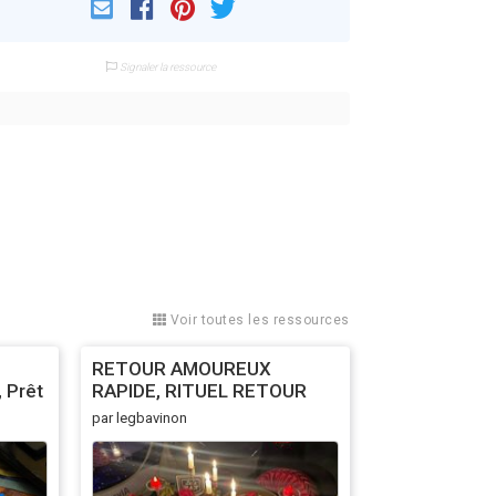
Email
Facebook
Pinterest
Twitter
Signaler la ressource
Voir toutes les ressources
RETOUR AMOUREUX
, Prêt
RAPIDE, RITUEL RETOUR
AFFECTIF ET EFICACE ,
par legbavinon
.com)
RETOUR IMMEDIAT RAPIDE :
Tel +22990810913