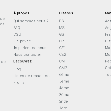
À propos
Classes
Mat
 de
Qui sommes-nous ?
PS
Act
ces
FAQ
MS
Ang
CGU
GS
Fra
Vie privée
CP
His
x
Ils parlent de nous
CE1
Ma
Nous contacter
CE2
Mot
Découvrez
CM1
Pé
e de
CM2
Sc
Blog
6ème
Tou
Listes de ressources
5ème
Profils
4ème
3ème
2nde
1ère