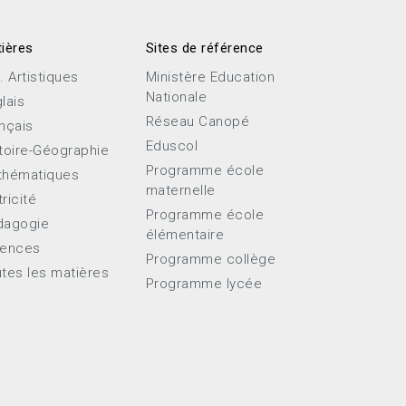
ières
Sites de référence
. Artistiques
Ministère Education
Nationale
lais
Réseau Canopé
nçais
Eduscol
toire-Géographie
Programme école
thématiques
maternelle
ricité
Programme école
dagogie
élémentaire
iences
Programme collège
tes les matières
Programme lycée