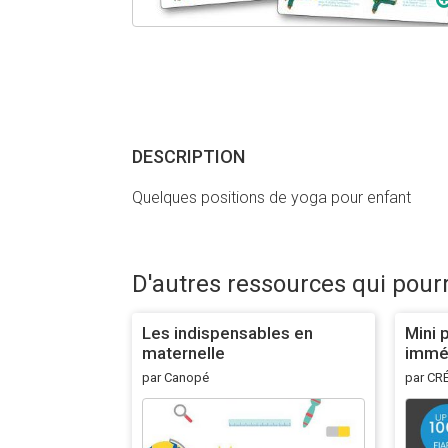
DESCRIPTION
Quelques positions de yoga pour enfant
D'autres ressources qui pour
Les indispensables en
Mini 
maternelle
imméd
d'arg
par Canopé
par CR
(asm