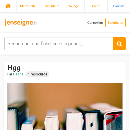
Maternelle
Elémentaire
Collège
Lycée
Parents
Connexion
Inscription
Hgg
Par
Hasna
1
ressource