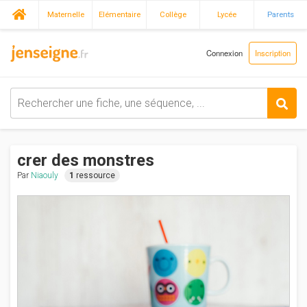
Maternelle
Elémentaire
Collège
Lycée
Parents
Connexion
Inscription
crer des monstres
Par
Niaouly
1
ressource