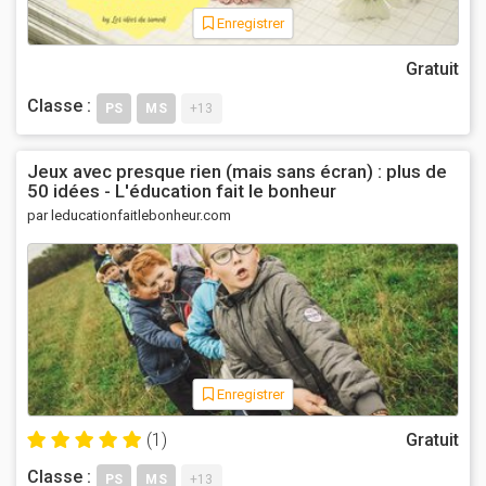
Enregistrer
Gratuit
Classe :
PS
MS
+13
Jeux avec presque rien (mais sans écran) : plus de
50 idées - L'éducation fait le bonheur
par leducationfaitlebonheur.com
Enregistrer
(1)
Gratuit
Classe :
PS
MS
+13