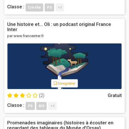
Classe :
Crèche
PS
+3
Une histoire et... Oli : un podcast original France
Inter
par www.franceinter.fr
Enregistrer
(2)
Gratuit
Classe :
PS
MS
+4
Promenades imaginaires (histoires à écouter en
regardant des tableaux du Musée d'Orsay)