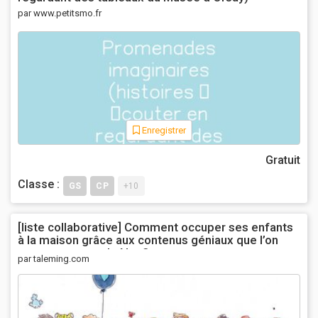
par www.petitsmo.fr
Enregistrer
Gratuit
Classe :
GS
CP
+10
[liste collaborative] Comment occuper ses enfants
à la maison grâce aux contenus géniaux que l’on
peut trouver sur le Net ?
par taleming.com