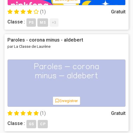
(1)
Gratuit
Classe :
PS
MS
+3
Paroles - corona minus - aldebert
par La Classe de Laurène
Enregistrer
(1)
Gratuit
Classe :
GS
CP