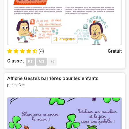
Enregistrer
(4)
Gratuit
Classe :
PS
MS
+6
Affiche Gestes barrières pour les enfants
par IsaCier