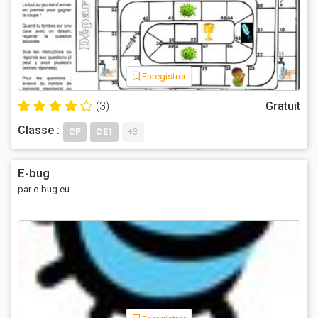
Enregistrer
(3)
Gratuit
Classe :
CP
CE1
+3
E-bug
par e-bug.eu