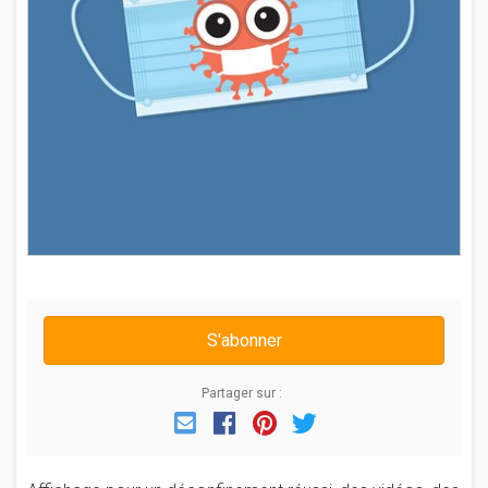
S'abonner
Partager sur :
Email
Facebook
Pinterest
Twitter