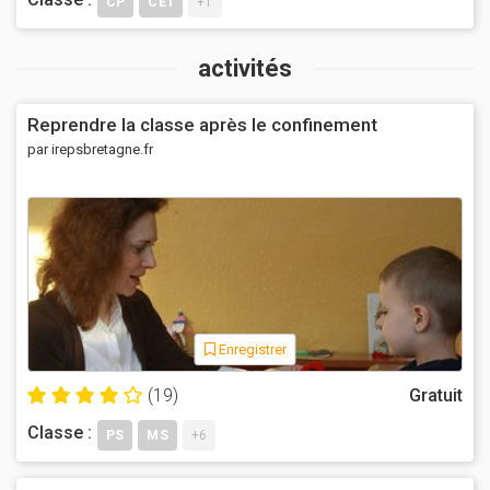
CP
CE1
+1
activités
Reprendre la classe après le confinement
par irepsbretagne.fr
Enregistrer
(19)
Gratuit
Classe :
PS
MS
+6