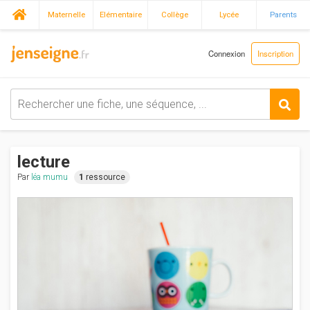
Maternelle
Elémentaire
Collège
Lycée
Parents
Connexion
Inscription
lecture
Par
léa mumu
1
ressource