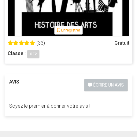
Et si j’étais historien !! « exo je suis un historien.doc »
Séance 2
Objectif
Enregistrer
Comprendre que nos connaissances évoluent grâce à la
découverte de nouveaux vestiges.
(33)
Gratuit
Déroulement
Classe :
CE2
Le métier d'archéologue
Activité 1 :
Qu’est-ce qu’un archéologue ?
En quoi consiste son travail ?
AVIS
ÉCRIRE UN AVIS
A quoi cela sert-il ?
Quelles sont les méthodes, les moyens utilisés pour
connaître notre passé récent, plus ancien, très lointain
Soyez le premier à donner votre avis !
(avant l’écriture) ?
Repérage du terrain de fouille
Les archéologues quadrillent le site avec des cordes.
Ils grattent le sol avec de petits outils (pinceaux).