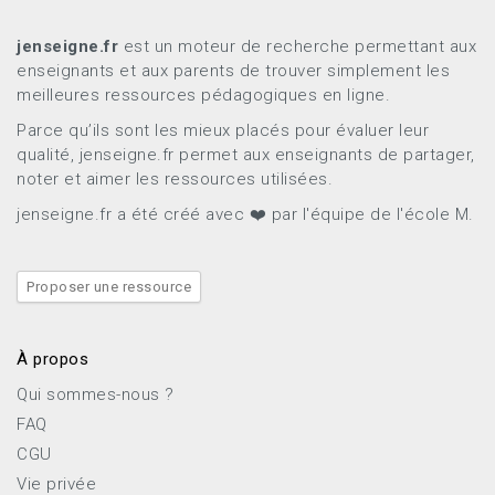
Ils reconstituent les objets s'ils sont cassés.
Ils étudient l'utilité et la date de l'objet.
jenseigne.fr
est un moteur de recherche permettant aux
Activité 2 :
découpe et remets dans l’ordre les
enseignants et aux parents de trouver simplement les
activités des archéologues.
meilleures ressources pédagogiques en ligne.
Trace écrite
Parce qu’ils sont les mieux placés pour évaluer leur
qualité, jenseigne.fr permet aux enseignants de partager,
L’histoire c’est la connaissance du passé.
noter et aimer les ressources utilisées.
Un archéologue est un scientifique qui étudie les traces
jenseigne.fr a été créé avec ❤️ par l'équipe de l'école M.
laissées par les peuples du passé.
Notre histoire peut être en partie reconstituée grâce à
l’étude des vestiges (restes du passé : monuments, objets,
Proposer une ressource
traces dans le sol...).
Document
À propos
Images séquentielles (exercice issu de la banque
Qui sommes-nous ?
d'exercices photocopiable Magellan Hatier)
FAQ
« exo activité des archéologues.pdf »
CGU
Séance 3
Vie privée