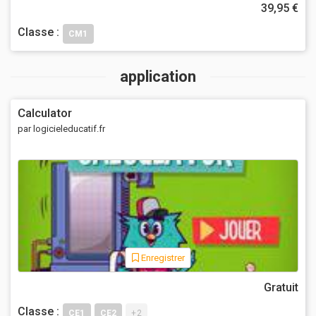
39,95 €
Classe :
CM1
application
Calculator
par logicieleducatif.fr
Enregistrer
Gratuit
Classe :
CE1
CE2
+2