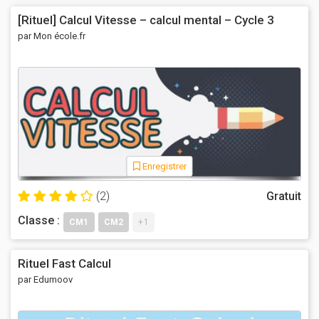
[Rituel] Calcul Vitesse – calcul mental – Cycle 3
par Mon école.fr
Enregistrer
(2)
Gratuit
Classe :
CM1
CM2
+1
Rituel Fast Calcul
par Edumoov