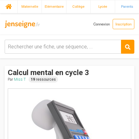
Maternelle
Elémentaire
Collège
Lycée
Parents
Connexion
Inscription
Calcul mental en cycle 3
Par
Miss T
19
ressources