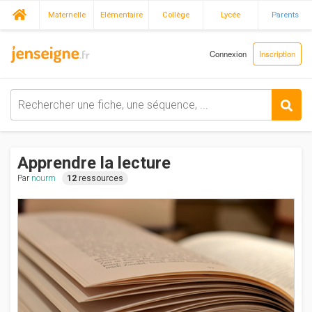
Maternelle
Elémentaire
Collège
Lycée
Parents
Connexion
Inscription
Apprendre la lecture
Par
nourm
12
ressources