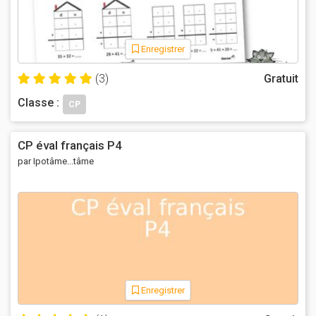
Enregistrer
(3)
Gratuit
Classe :
CP
CP éval français P4
par Ipotâme...tâme
Enregistrer