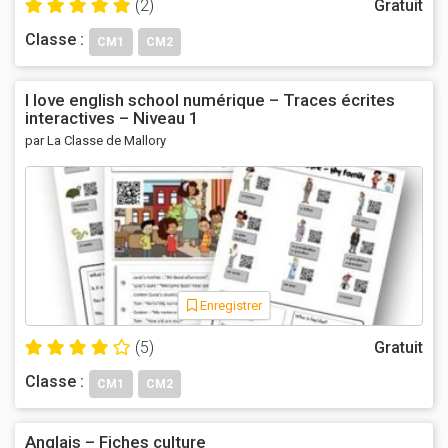
(2)
Gratuit
Classe :
CM1
CM2
I love english school numérique – Traces écrites
interactives – Niveau 1
par La Classe de Mallory
Enregistrer
(5)
Gratuit
Classe :
CM1
CM2
Anglais – Fiches culture