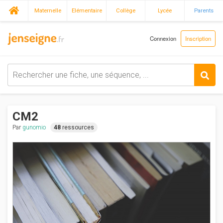
Maternelle
Elémentaire
Collège
Lycée
Parents
Connexion
Inscription
CM2
Par
gunomio
48
ressources