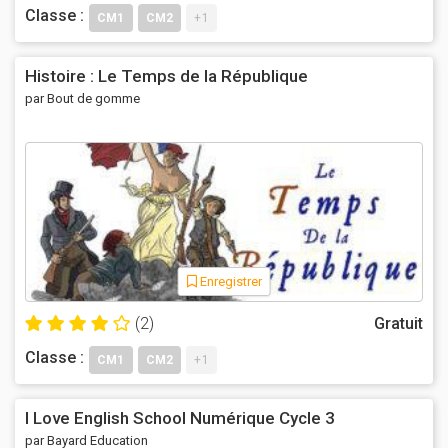
Classe :
CM1
CM2
+1
Histoire : Le Temps de la République
par Bout de gomme
Enregistrer
(2)
Gratuit
Classe :
CM1
CM2
+1
I Love English School Numérique Cycle 3
par Bayard Education