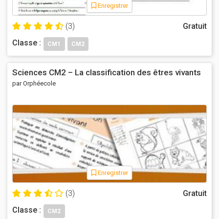
Enregistrer
(3)
Gratuit
Classe :
CM1
CM2
Sciences CM2 – La classification des êtres vivants
par Orphéecole
Enregistrer
(3)
Gratuit
Classe :
CM2